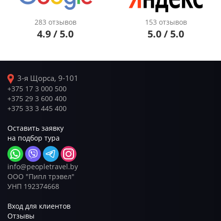
283 отзывов
153 отзывов
4.9 / 5.0
5.0 / 5.0
3-я Щорса, 9-101
+375 17 3 000 500
+375 29 3 600 400
+375 33 3 445 400
Оставить заявку
на подбор тура
info@peopletravel.by
ООО "Пипл трэвел"
УНП 192374668
Вход для клиентов
Отзывы