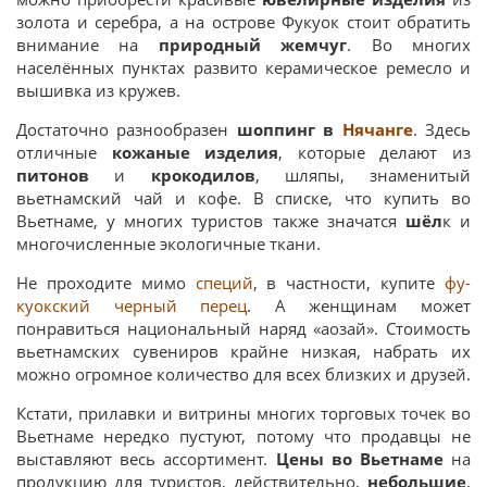
золота и серебра, а на острове Фукуок стоит обратить
внимание на
природный жемчуг
. Во многих
населённых пунктах развито керамическое ремесло и
вышивка из кружев.
Достаточно разнообразен
шоппинг в
Нячанге
. Здесь
отличные
кожаные изделия
, которые делают из
питонов
и
крокодилов
, шляпы, знаменитый
вьетнамский чай и кофе. В списке, что купить во
Вьетнаме, у многих туристов также значатся
шёл
к и
многочисленные экологичные ткани.
Не проходите мимо
специй
, в частности, купите
фу-
куокский черный перец
. А женщинам может
понравиться национальный наряд «аозай». Стоимость
вьетнамских сувениров крайне низкая, набрать их
можно огромное количество для всех близких и друзей.
Кстати, прилавки и витрины многих торговых точек во
Вьетнаме нередко пустуют, потому что продавцы не
выставляют весь ассортимент.
Цены во Вьетнаме
на
продукцию для туристов, действительно,
небольшие
.