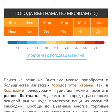
ПОГОДА ВЬЕТНАМА ПО МЕСЯЦАМ (°С)
Янв
Фев
Мар
Апр
Май
Июн
Июл
Авг
Сен
Окт
Ноя
Дек
-12
-5
+2
+8
+14
+20
+26
+33
+39
ПОДРОБНЕЕ О ПОГОДЕ ВО ВЬЕТНАМЕ
Памятные вещи из Вьетнама можно приобрести в
большинстве азиатских
городов этой страны
. Так, в
Хошимине
белорусским туристам можно посетить
рынок Бентхань
. Недалеко от города расположен
вещевой рынок, куда приезжают вещи из соседней
Камбоджи. Вообще во Вьетнаме многие торговые
улицы городов специализируются на продаже