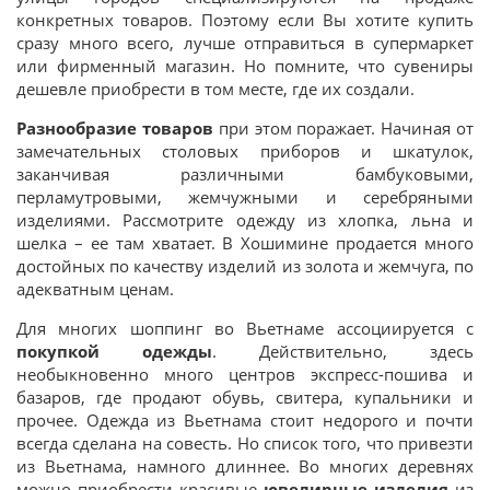
конкретных товаров. Поэтому если Вы хотите купить
сразу много всего, лучше отправиться в супермаркет
или фирменный магазин. Но помните, что сувениры
дешевле приобрести в том месте, где их создали.
Разнообразие товаров
при этом поражает. Начиная от
замечательных столовых приборов и шкатулок,
заканчивая различными бамбуковыми,
перламутровыми, жемчужными и серебряными
изделиями. Рассмотрите одежду из хлопка, льна и
шелка – ее там хватает. В Хошимине продается много
достойных по качеству изделий из золота и жемчуга, по
адекватным ценам.
Для многих шоппинг во Вьетнаме ассоциируется с
покупкой одежды
. Действительно, здесь
необыкновенно много центров экспресс-пошива и
базаров, где продают обувь, свитера, купальники и
прочее. Одежда из Вьетнама стоит недорого и почти
всегда сделана на совесть. Но список того, что привезти
из Вьетнама, намного длиннее. Во многих деревнях
можно приобрести красивые
ювелирные изделия
из