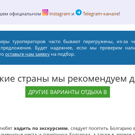
ашем официальном
Instagram
и
Telegram-канале
!
веры туроператоров часто бывают перегружены, из-за ч
 предложения. Будет надежнее, если мы проверим нал
сто
оставьте нам заявку
на подбор.
акие страны мы рекомендуем д
ДРУГИЕ ВАРИАНТЫ ОТДЫХА В
 любят
ходить по экскурсиям
, следует посетить Болгарию 
знаменитые места и памятники Болгарии, а также в апреле