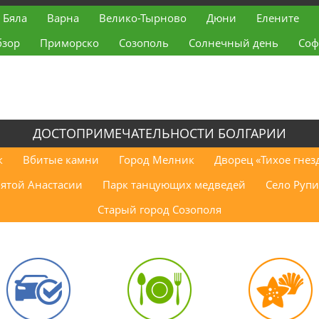
Бяла
Варна
Велико-Тырново
Дюни
Елените
бзор
Приморско
Созополь
Солнечный день
Соф
ДОСТОПРИМЕЧАТЕЛЬНОСТИ БОЛГАРИИ
к
Вбитые камни
Город Мелник
Дворец «Тихое гнез
вятой Анастасии
Парк танцующих медведей
Село Рупи
Старый город Созополя