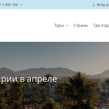
7 3 000 500
Вход д
Туры
Страны
Где отд
арии в апреле