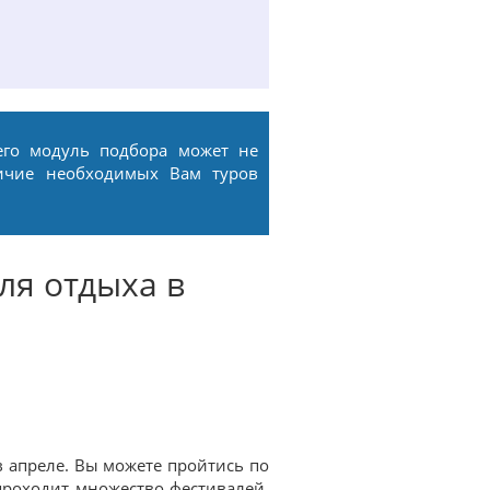
его модуль подбора может не
ичие необходимых Вам туров
ля отдыха в
в апреле. Вы можете пройтись по
 проходит множество фестивалей.