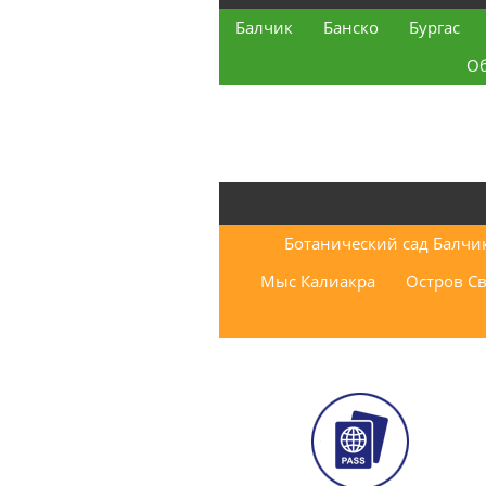
Балчик
Банско
Бургас
О
Ботанический сад Балчи
Мыс Калиакра
Остров С