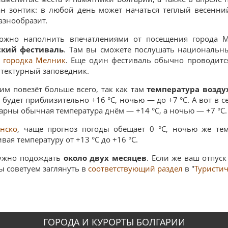
ан зонтик: в любой день может начаться теплый весенни
азнообразит.
жно наполнить впечатлениями от посещения города М
ский фестиваль
. Там вы сможете послушать национальны
в
городка Мелник
. Еще один фестиваль обычно проводитс
тектурный заповедник.
м повезёт больше всего, так как там
температура возд
будет приблизительно +16 °C, ночью — до +7 °C. А вот в с
арны обычная температура днём — +14 °C, а ночью — +7 °C.
анско
, чаще прогноз погоды обещает 0 °C, ночью же тем
вая температуру от +13 °C до +16 °C.
жно подождать
около двух месяцев
. Если же ваш отпуск
мы советуем заглянуть в
соответствующий раздел
в "
Туристи
ГОРОДА И КУРОРТЫ БОЛГАРИИ