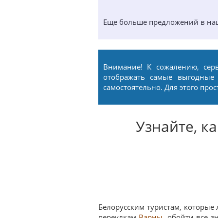
Еще больше предложений в н
Внимание! К сожалению, сер
отображать самые выгодные
самостоятельно. Для этого про
Узнайте, к
Белорусским туристам, которые
переулкам
Варны
, обойти все 