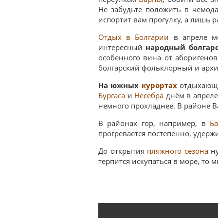
Не забудьте положить в чемод
испортит вам прогулку, а лишь р
Отдых в Болгарии
в апреле мо
интересный
народный болгар
особенного вина от аборигено
болгарский фольклорный и архи
На южных
курортах
отдыхающи
Бургаса
и
Несебра
днём в апреле 
немного прохладнее. В районе В
В районах гор, например, в
Б
прогревается постепенно, удержи
До открытия
пляжного сезона
ну
терпится искупаться в море, то 