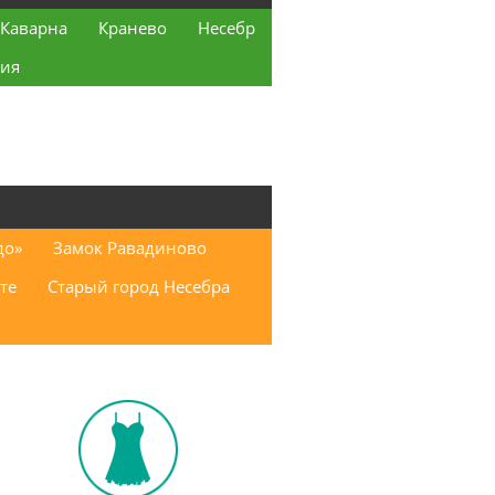
Каварна
Кранево
Несебр
ия
до»
Замок Равадиново
те
Старый город Несебра