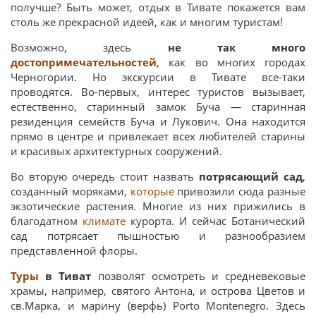
получше? Быть может, отдых в Тивате покажется вам
столь же прекрасной идеей, как и многим туристам!
Возможно, здесь
не так много
достопримечательностей
, как во многих городах
Черногории. Но экскурсии в Тивате все-таки
проводятся. Во-первых, интерес туристов вызывает,
естественно, старинный замок Буча — старинная
резиденция семейств Буча и Лукович. Она находится
прямо в центре и привлекает всех любителей старины
и красивых архитектурных сооружений.
Во вторую очередь стоит назвать
потрясающий сад
,
созданный моряками,
которые
привозили сюда разные
экзотические растения. Многие из них прижились в
благодатном
климате
курорта. И сейчас Ботанический
сад потрясает пышностью и разнообразием
представленной флоры.
Туры
в Тиват
позволят осмотреть и средневековые
храмы, например, святого Антона, и острова Цветов и
св.Марка, и марину (верфь) Porto Montenegro. Здесь