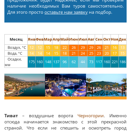
наличие необходимых Вам туров самостоятельно.
Для этого просто
оставьте нам заявку
на подбор.
Месяц
Янв
Фев
Мар
Апр
Май
Июн
Июл
Авг
Сен
Окт
Ноя
Дек
Воздух, °С
12
12
15
18
22
26
29
29
26
21
16
13
Вода, °С
14
14
14
15
18
21
24
25
23
20
17
15
Осадки,
175
160
148
137
96
62
44
73
117
160
221
186
мм
Тиват
– воздушные ворота
Черногории
. Именно
отсюда начинается знакомство с этой прекрасной
страной. Что если не спешить и осмотреть город