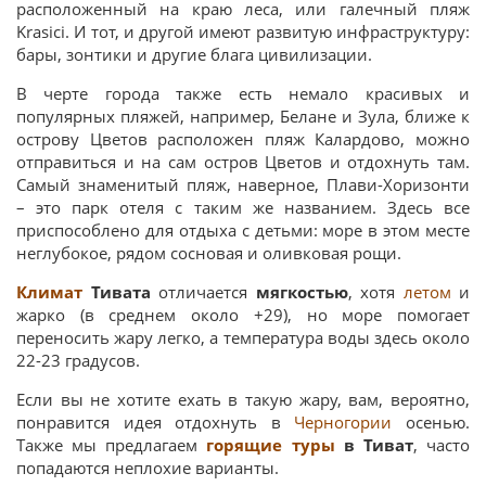
расположенный на краю леса, или галечный пляж
Krasici. И тот, и другой имеют развитую инфраструктуру:
бары, зонтики и другие блага цивилизации.
В черте города также есть немало красивых и
популярных пляжей, например, Белане и Зула, ближе к
острову Цветов расположен пляж Калардово, можно
отправиться и на сам остров Цветов и отдохнуть там.
Самый знаменитый пляж, наверное, Плави-Хоризонти
– это парк отеля с таким же названием. Здесь все
приспособлено для отдыха с детьми: море в этом месте
неглубокое, рядом сосновая и оливковая рощи.
Климат
Тивата
отличается
мягкостью
, хотя
летом
и
жарко (в среднем около +29), но море помогает
переносить жару легко, а температура воды здесь около
22-23 градусов.
Если вы не хотите ехать в такую жару, вам, вероятно,
понравится идея отдохнуть в
Черногории
осенью.
Также мы предлагаем
горящие туры
в Тиват
, часто
попадаются неплохие варианты.