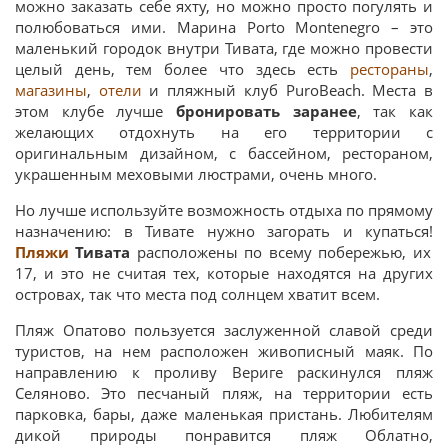
можно заказать себе яхту, но можно просто погулять и
полюбоваться ими. Марина Porto Montenegro – это
маленький городок внутри Тивата, где можно провести
целый день, тем более что здесь есть
рестораны
,
магазины
,
отели
и пляжный клуб PuroBeach. Места в
этом клубе лучше
бронировать заранее
, так как
желающих отдохнуть на его территории с
оригинальным дизайном, с бассейном, рестораном,
украшенным меховыми люстрами, очень много.
Но лучше используйте возможность отдыха по прямому
назначению: в Тивате нужно загорать и купаться!
Пляжи
Тивата
расположены по всему побережью, их
17, и это не считая тех, которые находятся на других
островах, так что места под солнцем хватит всем.
Пляж Опатово пользуется заслуженной славой среди
туристов, на нем расположен живописный маяк. По
направлению к проливу Вериге раскинулся пляж
Селяново. Это песчаный пляж, на территории есть
парковка, бары, даже маленькая пристань. Любителям
дикой природы понравится пляж Облатно,