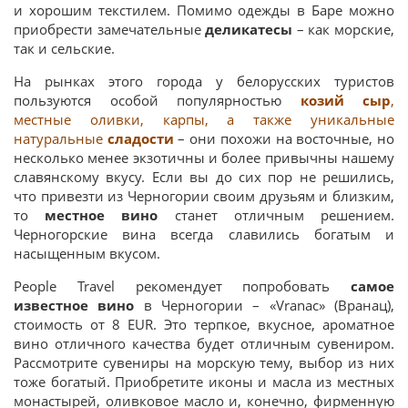
и хорошим текстилем. Помимо одежды в Баре можно
приобрести замечательные
деликатесы
– как морские,
так и сельские.
На рынках этого города у белорусских туристов
пользуются особой популярностью
козий сыр
,
местные оливки, карпы, а также уникальные
натуральные
сладости
– они похожи на восточные, но
несколько менее экзотичны и более привычны нашему
славянскому вкусу. Если вы до сих пор не решились,
что привезти из Черногории своим друзьям и близким,
то
местное вино
станет отличным решением.
Черногорские вина всегда славились богатым и
насыщенным вкусом.
People Travel рекомендует попробовать
самое
известное вино
в Черногории – «Vranac» (Вранац),
стоимость от 8 EUR. Это терпкое, вкусное, ароматное
вино отличного качества будет отличным сувениром.
Рассмотрите сувениры на морскую тему, выбор из них
тоже богатый. Приобретите иконы и масла из местных
монастырей, оливковое масло и, конечно, фирменную