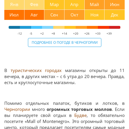
Янв
Фев
Мар
Апр
Май
Июн
Июл
Авг
Сен
Окт
Ноя
Дек
-12
-5
+2
+8
+14
+20
+26
+33
+39
ПОДРОБНЕЕ О ПОГОДЕ В ЧЕРНОГОРИИ
В
туристических городах
магазины открыты до 11
вечера, в других местах – с 6 утра до 20 вечера. Правда,
есть и круглосуточные магазины.
Помимо отдельных палаток, бутиков и лотков, в
Черногории
много
огромных торговых моллов
. Если
вы планируете свой отдых в
Будве
, то обязательно
посетите «Мall of Montenegro». Это огромный торговый
центр, который предлагает посетителям самые модные