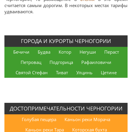
считается самым дорогим. В некоторых местах тарифы
удваиваются.
ГОРОДА И КУРОРТЫ ЧЕРНОГОРИИ
Бечичи
Будва
Котор
Негуши
Пераст
Петровац
Подгорица
Рафаиловичи
Святой Стефан
Тиват
Улцинь
Цетине
ДОСТОПРИМЕЧАТЕЛЬНОСТИ ЧЕРНОГОРИИ
Голубая пещера
Каньон реки Морача
Каньон реки Тара
Которская бухта