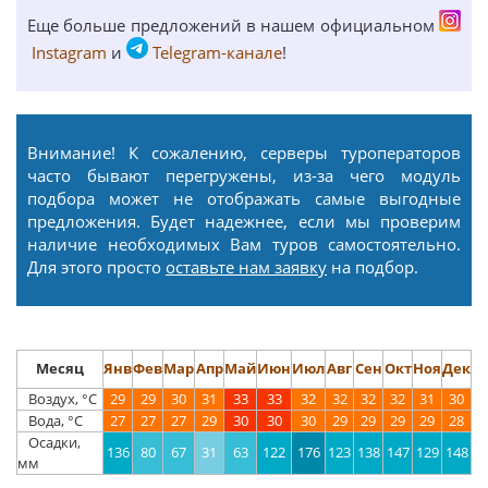
Еще больше предложений в нашем официальном
Instagram
и
Telegram-канале
!
Внимание! К сожалению, серверы туроператоров
часто бывают перегружены, из-за чего модуль
подбора может не отображать самые выгодные
предложения. Будет надежнее, если мы проверим
наличие необходимых Вам туров самостоятельно.
Для этого просто
оставьте нам заявку
на подбор.
Месяц
Янв
Фев
Мар
Апр
Май
Июн
Июл
Авг
Сен
Окт
Ноя
Дек
Воздух, °С
29
29
30
31
33
33
32
32
32
32
31
30
Вода, °С
27
27
27
29
30
30
30
29
29
29
29
28
Осадки,
136
80
67
31
63
122
176
123
138
147
129
148
мм