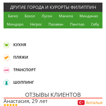
ДРУГИЕ ГОРОДА И КУРОРТЫ ФИЛИППИН
Багио
Бохол
Лусон
Манила
Минданао
Миндоро
Негрос
Палаван
Панглао
Себу
КУХНЯ
ПЛЯЖИ
ТРАНСПОРТ
ШОППИНГ
ОТЗЫВЫ КЛИЕНТОВ
Анастасия, 29 лет
Анталья