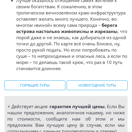
Лучше оказалось отношение самих жителей к
своим богатствам. К сожалению, в этом
тропическом вечнозелёном краю инфраструктура
оставляет желать много лучшего. Конечно, во
многом «виной» всему сама природа –
берега
острова настолько живописны и изрезаны
, что
порой даже и не знаешь, как добираться из одной
точки до другой. По карте всё очень близко, ну,
просто рукой подать. Но если попробовать по
суше – то непроходимые и опасные леса, а если по
морю – то делаешь такой крюк, что раз в 10 путь
становится длиннее.
ГОРЯЩИЕ ТУРЫ
НОВОГОДНИЕ ТУРЫ
⚡️ Действует акция:
гарантия лучшей цены.
Если Вы
нашли предложение, аналогичное нашему, но ниже
по стоимости, сообщите нам об этом и мы
предложим Вам лучшую цену (в случае, если мы
сотрудничаем с данным туроператором и отелем).