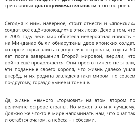
три главных
достопримечательности
этого острова.
Сегодня к ним, наверное, стоит отнести и «японских»
солдат, всё ещё «воюющих» в этих лесах. Дело в том, что
в 2005 году весь мир облетела невероятная новость –
на Минданао были обнаружены двое японских солдат,
которые скрывались в джунглях острова и, спустя 60
лет после завершения Второй мировой, верили, что
война ещё продолжается. Они просто ничего не знали,
эти поданные своего короля, что жизнь далеко ушла
вперёд, и их родина завладела-таки миром, но совсем
по-другому, гораздо умнее и тоньше.
Да, жизнь немного «тормозит» на этом втором по
величине острове страны. Но может это и к лучшему.
Должно же что-то в мире напоминать нам, что очаг так
и остаётся очагом, а небеса – небесами.