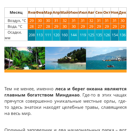
Месяц
Янв
Фев
Мар
Апр
Май
Июн
Июл
Авг
Сен
Окт
Ноя
Дек
Воздух, °С
29
30
30
31
32
31
31
32
31
31
31
30
Вода, °С
28
27
28
29
30
30
29
29
29
29
29
29
Осадки,
208
113
111
120
160
144
119
125
135
126
154
136
мм
Тем не менее, именно
леса и берег океана являются
главным богатством Минданао
. Где-то в этих чащах
прячутся совершенно уникальные местные орлы, где-
то здесь знатоки находят целебные травы, славящиеся
на весь мир.
Орлиный заповедник и два национальных парка – вот