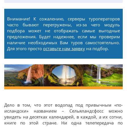
Внимание! К сожалению, серверы туроператоров
часто бывают перегружены, из-за чего модуль
подбора может не отображать самые выгодные
предложения. Будет надежнее, если мы проверим
наличие необходимых Вам туров самостоятельно.
Для этого просто
оставьте нам заявку
на подбор.
Дело в том, что этот водопад под привычным «по-
исландски» названием – Сельяландсфосс можно
увидеть на десятках календарей, в каждой, а их сотни,
книге по этой стране. Ни одна телепередача по