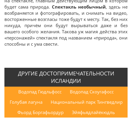
на спектакле, главным действующим лицом в котором
будет сама природа.
Спектакль необычный
, здесь не
возбраняется и фотографировать, и снимать на видео,
восторженные возгласы тоже будут к месту. Так, без них
никуда, причём они будут вырываться даже и без
вашего особого желания. Такова уж магия действа этих
«персонажей» спектакля под названием «природа», они
способны и с ума свести.
ДРУГИЕ ДОСТОПРИМЕЧАТЕЛЬНОСТИ
ИСЛАНДИИ
Водопад Гюдльфосс
Водопад Скоугафосс
Голубая лагуна
Национальный парк Тингведлир
Фьорд Боргафьордур
Эйяфьядлайёкюдль