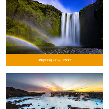
Водопад Скоугафосс