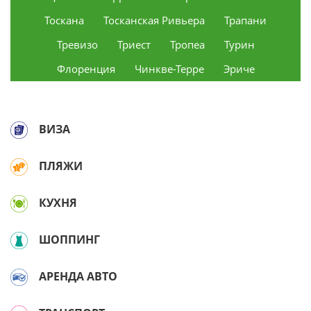
Тоскана
Тосканская Ривьера
Трапани
Тревизо
Триест
Тропеа
Турин
Флоренция
Чинкве-Терре
Эриче
ВИЗА
ПЛЯЖИ
КУХНЯ
ШОППИНГ
АРЕНДА АВТО