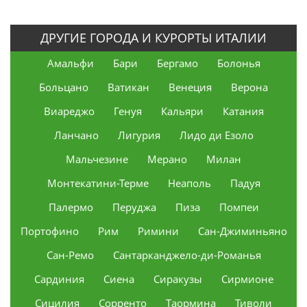
ДРУГИЕ ГОРОДА И КУРОРТЫ ИТАЛИИ
Амальфи
Бари
Бергамо
Болонья
Больцано
Ватикан
Венеция
Верона
Виареджо
Генуя
Кальяри
Катания
Ланчано
Лигурия
Лидо ди Езоло
Мальчезине
Мерано
Милан
Монтекатини-Терме
Неаполь
Падуя
Палермо
Перуджа
Пиза
Помпеи
Портофино
Рим
Римини
Сан-Джиминьяно
Сан-Ремо
Сантарканджело-ди-Романья
Сардиния
Сиена
Сиракузы
Сирмионе
Сицилия
Сорренто
Таормина
Тиволи