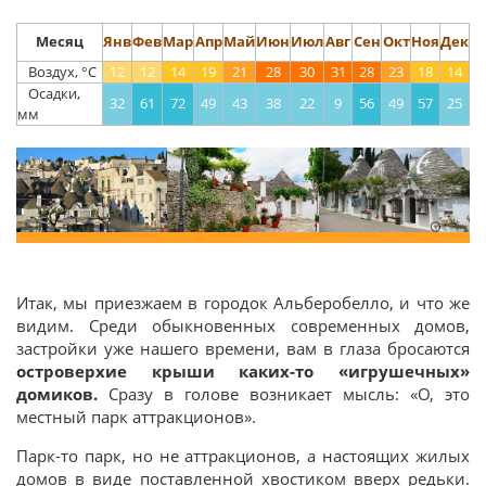
Месяц
Янв
Фев
Мар
Апр
Май
Июн
Июл
Авг
Сен
Окт
Ноя
Дек
Воздух, °С
12
12
14
19
21
28
30
31
28
23
18
14
Осадки,
32
61
72
49
43
38
22
9
56
49
57
25
мм
Итак, мы приезжаем в городок Альберобелло, и что же
видим. Среди обыкновенных современных домов,
застройки уже нашего времени, вам в глаза бросаются
островерхие крыши каких-то «игрушечных»
домиков.
Сразу в голове возникает мысль: «О, это
местный парк аттракционов».
Парк-то парк, но не аттракционов, а настоящих жилых
домов в виде поставленной хвостиком вверх редьки.