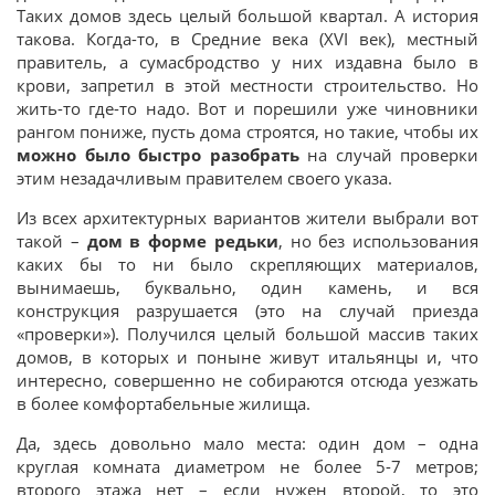
Таких домов здесь целый большой квартал. А история
такова. Когда-то, в Средние века (XVI век), местный
правитель, а сумасбродство у них издавна было в
крови, запретил в этой местности строительство. Но
жить-то где-то надо. Вот и порешили уже чиновники
рангом пониже, пусть дома строятся, но такие, чтобы их
можно было быстро разобрать
на случай проверки
этим незадачливым правителем своего указа.
Из всех архитектурных вариантов жители выбрали вот
такой –
дом в форме редьки
, но без использования
каких бы то ни было скрепляющих материалов,
вынимаешь, буквально, один камень, и вся
конструкция разрушается (это на случай приезда
«проверки»). Получился целый большой массив таких
домов, в которых и поныне живут итальянцы и, что
интересно, совершенно не собираются отсюда уезжать
в более комфортабельные жилища.
Да, здесь довольно мало места: один дом – одна
круглая комната диаметром не более 5-7 метров;
второго этажа нет – если нужен второй, то это