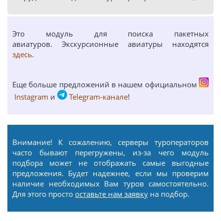
Это модуль для поиска пакетных
авиатуров. Экскурсионные авиатуры находятся
здесь
.
Еще больше предложений в нашем официальном
Instagram
и
Telegram-канале
!
Внимание! К сожалению, серверы туроператоров
часто бывают перегружены, из-за чего модуль
подбора может не отображать самые выгодные
предложения. Будет надежнее, если мы проверим
наличие необходимых Вам туров самостоятельно.
Для этого просто
оставьте нам заявку
на подбор.