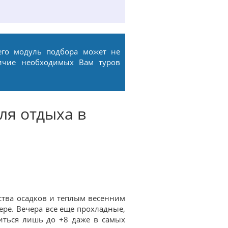
его модуль подбора может не
ичие необходимых Вам туров
ля отдыха в
тва осадков и теплым весенним
ере. Вечера все еще прохладные,
иться лишь до +8 даже в самых