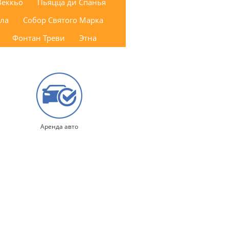
Веккьо
Пьяцца ди Спанья
лла
Собор Святого Марка
Фонтан Треви
Этна
Аренда авто