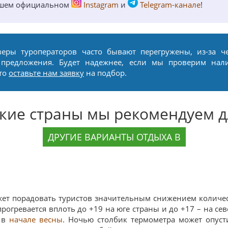
ашем официальном
Instagram
и
Telegram-канале
!
веры туроператоров часто бывают перегружены, из-за ч
 предложения. Будет надежнее, если мы проверим нал
сто
оставьте нам заявку
на подбор.
акие страны мы рекомендуем д
ДРУГИЕ ВАРИАНТЫ ОТДЫХА В
ет порадовать туристов значительным снижением количес
рогревается вплоть до +19 на юге страны и до +17 – на сев
к в
начале весны
. Ночью столбик термометра может опуст