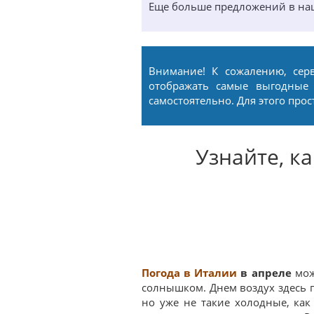
Еще больше предложений в н
Внимание! К сожалению, сер
отображать самые выгодные
самостоятельно. Для этого про
Узнайте, к
Погода в Италии
в апреле
мож
солнышком. Днем воздух здесь п
но уже не такие холодные, ка