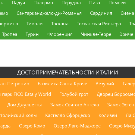
ль
Падуя
Палермо
Перуджа
Пиза
Помпеи
Ремо
Сантарканджело-ди-Романья
Сардиния
Сиена
аормина
Тиволи
Тоскана
Тосканская Ривьера
Тр
Тропеа
Турин
Флоренция
Чинкве-Терре
Эриче
ДОСТОПРИМЕЧАТЕЛЬНОСТИ ИТАЛИИ
Сан-Петронио
Базилика Санта-Кроче
Везувий
Гале
парк FICO Eataly World
Голубой грот
Дворец Борроме
Дом Джульетты
Замок Святого Ангела
Замок Эстен
толийский холм
Кастелло Сфорцеско
Колизей
Ла 
Гарда
Озеро Комо
Озеро Лаго-Маджоре
Озеро Миз