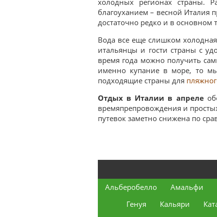
холодных регионах страны. Р
благоуханием – весной Италия п
достаточно редко и в основном т
Вода все еще слишком холодная,
итальянцы и гости страны с удо
время года можно получить самы
именно купание в море, то мы
подходящие страны для
пляжного
Отдых в Италии в апреле
обо
времяпрепровождения и простых
путевок заметно снижена по ср
Альберобелло
Амальфи
Генуя
Кальяри
Кат