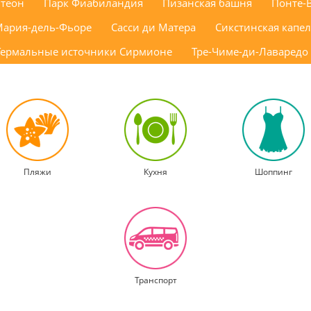
теон
Парк Фиабиландия
Пизанская башня
Понте-
Мария-дель-Фьоре
Сасси ди Матера
Сикстинская капе
Термальные источники Сирмионе
Тре-Чиме-ди-Лаваредо
Пляжи
Кухня
Шоппинг
Транспорт