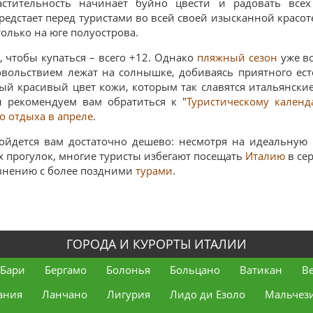
астительность начинает буйно цвести и радовать все
редстает перед туристами во всей своей изысканной красоте
олько на юге полуострова.
 чтобы купаться – всего +12. Однако
пляжный сезон
уже во
вольствием лежат на солнышке, добиваясь приятного есте
й красивый цвет кожи, которым так славятся итальянские
 рекомендуем вам обратиться к "
Туристическому кален
 отдыха в апреле
.
йдется вам достаточно дешево: несмотря на идеальную
 прогулок, многие туристы избегают посещать
Италию
в се
авнению с более поздними
турами
.
ГОРОДА И КУРОРТЫ ИТАЛИИ
Бари
Бергамо
Болонья
Больцано
Ватикан
В
ания
Ланчано
Лигурия
Лидо ди Езоло
Мальчез