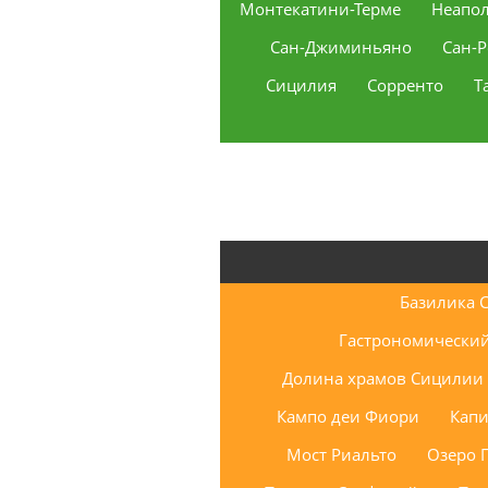
Монтекатини-Терме
Неапо
Сан-Джиминьяно
Сан-
Сицилия
Сорренто
Т
Базилика 
Гастрономический 
Долина храмов Сицилии
Кампо деи Фиори
Капи
Мост Риальто
Озеро 