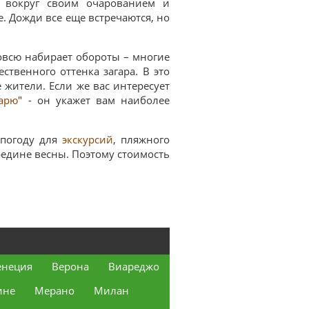
х вокруг своим очарованием и
. Дожди все еще встречаются, но
всю набирает обороты – многие
ственного оттенка загара. В это
 жители. Если же вас интересует
дарю
" - он укажет вам наиболее
 погоду для
экскурсий
, пляжного
редине весны. Поэтому стоимость
енеция
Верона
Виареджо
ине
Мерано
Милан