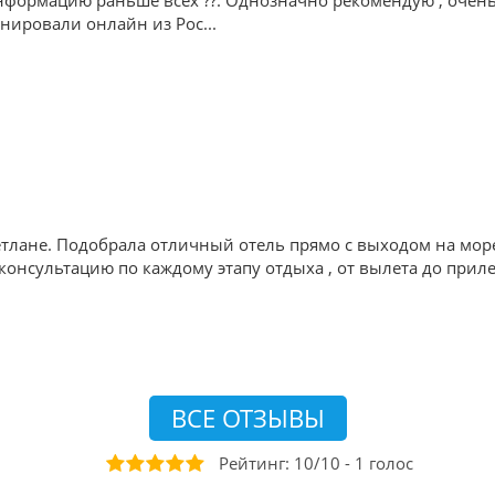
формацию раньше всех ??. Однозначно рекомендую , очень 
ронировали онлайн из Рос
...
тлане. Подобрала отличный отель прямо с выходом на мор
онсультацию по каждому этапу отдыха , от вылета до приле
ВСЕ ОТЗЫВЫ
Рейтинг:
10
/
10
-
1
голос