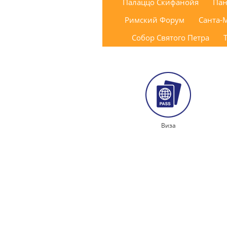
Палаццо Скифанойя
Пан
Римский Форум
Санта-
Собор Святого Петра
Виза