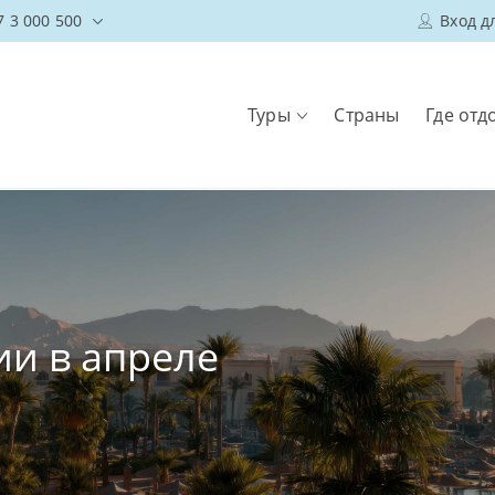
7 3 000 500
Вход д
Туры
Страны
Где отд
ии в апреле