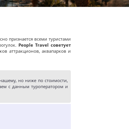
асно признается всеми туристами
рогулок.
People Travel советует
рков аттракционов, аквапарков и
ашему, но ниже по стоимости,
аем с данным туроператором и