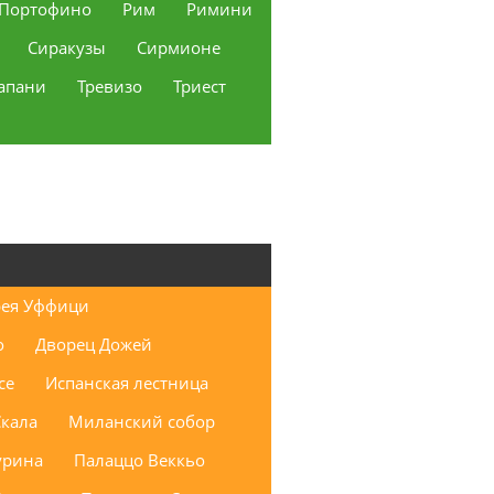
Портофино
Рим
Римини
Сиракузы
Сирмионе
апани
Тревизо
Триест
рея Уффици
о
Дворец Дожей
се
Испанская лестница
Скала
Миланский собор
урина
Палаццо Веккьо