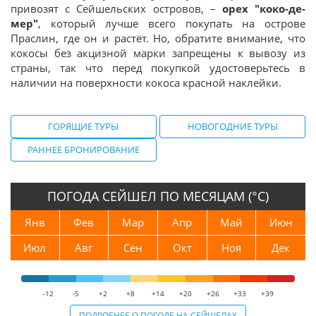
привозят с Сейшельских островов, –
орех "коко-де-
мер"
, который лучше всего покупать на острове
Праслин, где он и растёт. Но, обратите внимание, что
кокосы без акцизной марки запрещены к вывозу из
страны, так что перед покупкой удостоверьтесь в
наличии на поверхности кокоса красной наклейки.
ГОРЯЩИЕ ТУРЫ
НОВОГОДНИЕ ТУРЫ
РАННЕЕ БРОНИРОВАНИЕ
ПОГОДА СЕЙШЕЛ ПО МЕСЯЦАМ (°С)
Янв
Фев
Мар
Апр
Май
Июн
Июл
Авг
Сен
Окт
Ноя
Дек
-12
-5
+2
+8
+14
+20
+26
+33
+39
ПОДРОБНЕЕ О ПОГОДЕ НА СЕЙШЕЛАХ