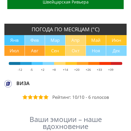
Швейцарская Ривьера
ПОГОДА ПО МЕСЯЦАМ (°С)
Янв
Фев
Мар
Апр
Май
Июн
Июл
Авг
Сен
Окт
Ноя
Дек
-12
-5
+2
+8
+14
+20
+26
+33
+39
ВИЗА
Рейтинг:
10
/
10
-
6
голосов
Ваши эмоции – наше
вдохновение