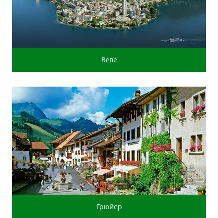
Веве
Грюйер