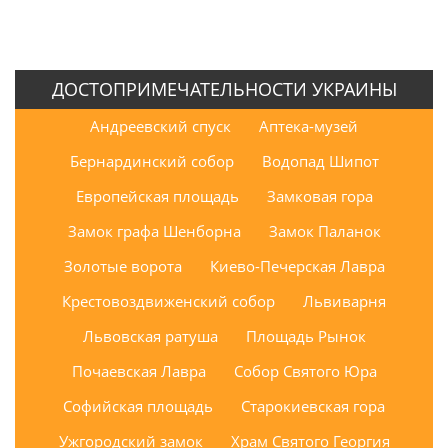
ДОСТОПРИМЕЧАТЕЛЬНОСТИ УКРАИНЫ
Андреевский спуск
Аптека-музей
Бернардинский собор
Водопад Шипот
Европейская площадь
Замковая гора
Замок графа Шенборна
Замок Паланок
Золотые ворота
Киево-Печерская Лавра
Крестовоздвиженский собор
Львиварня
Львовская ратуша
Площадь Рынок
Почаевская Лавра
Собор Святого Юра
Софийская площадь
Старокиевская гора
Ужгородский замок
Храм Святого Георгия