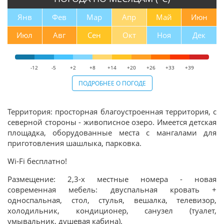
Янв
Фев
Мар
Апр
Май
Июн
Июл
Авг
Сен
Окт
Ноя
Дек
-12
-5
+2
+8
+14
+20
+26
+33
+39
ПОДРОБНЕЕ О ПОГОДЕ
Территория
:
просторная благоустроенная территория, с
северной стороны - живописное озеро. Имеется детская
площадка, оборудованные места с мангалами для
приготовления шашлыка, парковка.
Wi-Fi
бесплатно
!
Размещение
:
2,3-х местные номера - новая
современная мебель: двуспальная кровать +
односпальная, стол, стулья, вешалка, телевизор,
холодильник, кондиционер, санузел (туалет,
умывальник, душевая кабина).