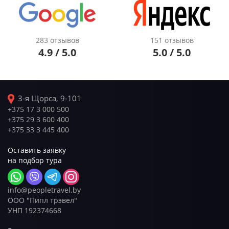
283 отзывов
151 отзывов
4.9 / 5.0
5.0 / 5.0
3-я Щорса, 9-101
+375 17 3 000 500
+375 29 3 600 400
+375 33 3 445 400
Оставить заявку
на подбор тура
info@peopletravel.by
ООО "Пипл трэвел"
УНП 192374668