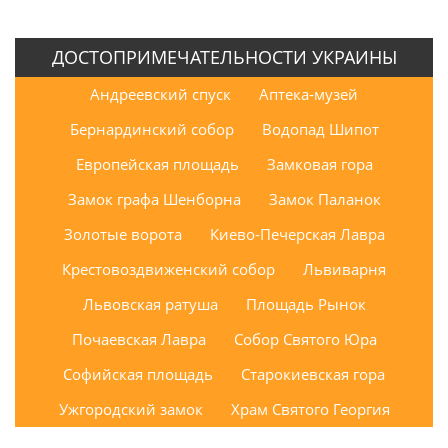
ДОСТОПРИМЕЧАТЕЛЬНОСТИ УКРАИНЫ
Андреевский спуск
Аптека-музей
Бернардинский собор
Водопад Шипот
Европейская площадь
Замковая гора
Замок графа Шенборна
Замок Паланок
Золотые ворота
Киево-Печерская Лавра
Крестовоздвиженский собор
Львиварня
Львовская ратуша
Площадь Рынок
Почаевская Лавра
Собор Святого Юра
Софийская площадь
Старокиевская гора
Ужгородский замок
Храм Святого Георгия