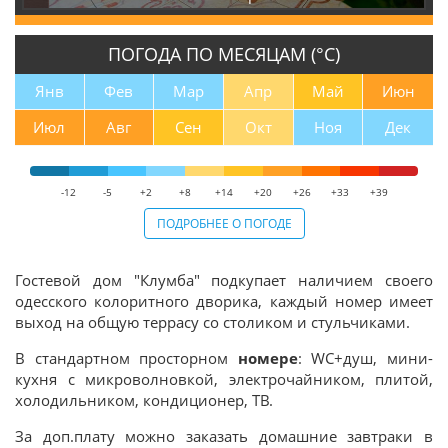
ПОГОДА ПО МЕСЯЦАМ (°С)
Янв
Фев
Мар
Апр
Май
Июн
Июл
Авг
Сен
Окт
Ноя
Дек
-12
-5
+2
+8
+14
+20
+26
+33
+39
ПОДРОБНЕЕ О ПОГОДЕ
Гостевой дом "Клумба" подкупает наличием своего
одесского колоритного дворика, каждый номер имеет
выход на общую террасу со столиком и стульчиками.
В стандартном просторном
номере
: WC+душ, мини-
кухня с микроволновкой, электрочайником, плитой,
холодильником, кондиционер, ТВ.
За доп.плату можно заказать домашние завтраки в