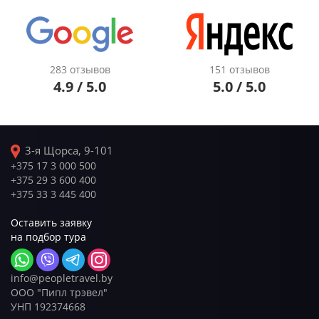
283 отзывов
151 отзывов
4.9 / 5.0
5.0 / 5.0
3-я Щорса, 9-101
+375 17 3 000 500
+375 29 3 600 400
+375 33 3 445 400
Оставить заявку
на подбор тура
info@peopletravel.by
ООО "Пипл трэвел"
УНП 192374668