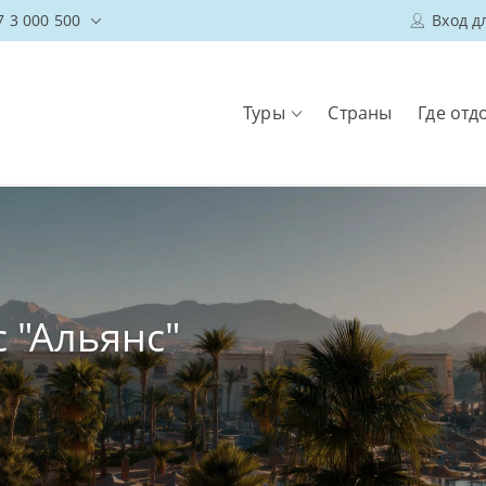
7 3 000 500
Вход д
Туры
Страны
Где отд
с "Альянс"