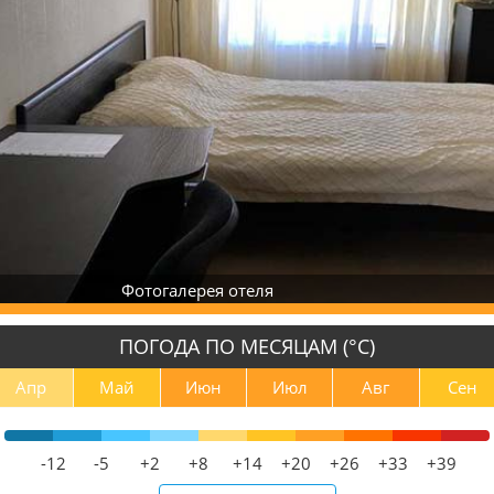
Фотогалерея отеля
ПОГОДА ПО МЕСЯЦАМ (°С)
Апр
Май
Июн
Июл
Авг
Сен
-12
-5
+2
+8
+14
+20
+26
+33
+39