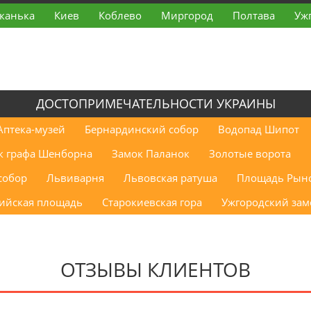
канька
Киев
Коблево
Миргород
Полтава
Уж
ДОСТОПРИМЕЧАТЕЛЬНОСТИ УКРАИНЫ
Аптека-музей
Бернардинский собор
Водопад Шипот
к графа Шенборна
Замок Паланок
Золотые ворота
собор
Львиварня
Львовская ратуша
Площадь Рын
ийская площадь
Старокиевская гора
Ужгородский зам
ОТЗЫВЫ КЛИЕНТОВ