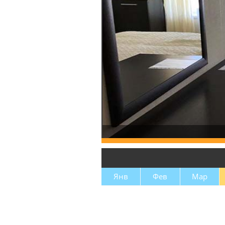
Янв
Фев
Мар