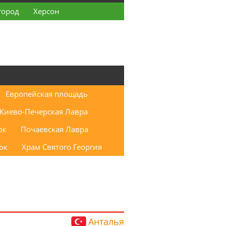
город
Херсон
Европейская площадь
Киево-Печерская Лавра
ок
Почаевская Лавра
ок
Храм Святого Георгия
Анталья