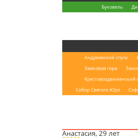
Буковель
Ди
Андреевский спуск
Замковая гора
Замо
Крестовоздвиженский 
Собор Святого Юра
Соф
Анастасия, 29 лет