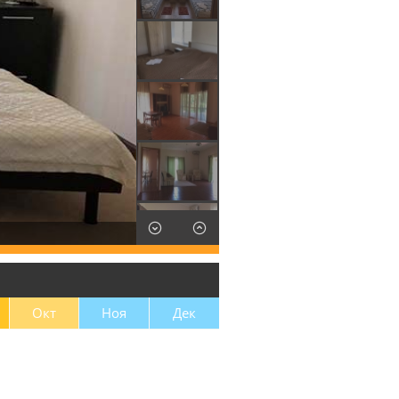
Окт
Ноя
Дек