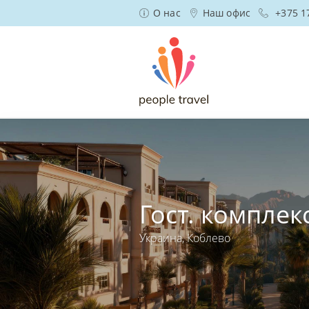
О нас
Наш офис
+375 1
Гост. комплек
Украина, Коблево