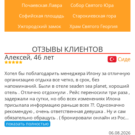
Почаевская Лавра
Собор Святого Юра
Софийская площадь
Старокиевская гора
Ужгородский замок
Храм Святого Георгия
ОТЗЫВЫ КЛИЕНТОВ
Алексей, 46 лет
Сиде
Хотел бы поблагодарить менеджера Илону за отличную
организацию отдыха все четко, в срок, без
напоминаний. Были в отеле seaden sea planet, хороший
отель . Отлично отдохнули . Рейс переносили три раза ,
задержали на сутки, но обо всех изменениях Илона
присылала информацию раньше всех ??. Однозначно
рекомендую , очень ответственная девушка . Ну и сам
обязательно обращусь . ( бронировали онлайн из Рос
...
показать полностью
06.08.2026