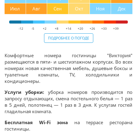
Июл
Авг
Сен
Окт
Ноя
Дек
-12
-5
+2
+8
+14
+20
+26
+33
+39
ПОДРОБНЕЕ О ПОГОДЕ
Комфортные номера гостиницы "Виктория"
размещаются в пяти- и шестиэтажном корпусах. Во всех
номерах новая качественная мебель, душевые боксы и
туалетные комнаты, TV, холодильники и
кондиционеры.
Услуги уборки:
уборка номеров производится по
запросу отдыхающих, смена постельного белья — 1 раз
в 5 дней, полотенец — 1 раз в 3 дня.
К услугам гостей
гладильная комната.
Бесплатная Wi-Fi зона
на террасе ресторана
гостиницы.