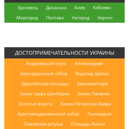
Буковель
Диканька
Киев
Коблево
Миргород
Полтава
Ужгород
Херсон
ДОСТОПРИМЕЧАТЕЛЬНОСТИ УКРАИНЫ
Андреевский спуск
Аптека-музей
Бернардинский собор
Водопад Шипот
Европейская площадь
Замковая гора
Замок графа Шенборна
Замок Паланок
Золотые ворота
Киево-Печерская Лавра
Крестовоздвиженский собор
Львиварня
Львовская ратуша
Площадь Рынок