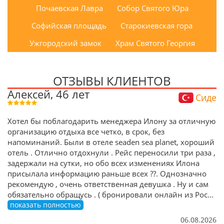
Почаевская Лавра
Собор Святого Юра
Софийская площадь
Старокиевская гора
Ужгородский замок
Храм Святого Георгия
ОТЗЫВЫ КЛИЕНТОВ
Алексей, 46 лет
Сиде
Хотел бы поблагодарить менеджера Илону за отличную
организацию отдыха все четко, в срок, без
напоминаний. Были в отеле seaden sea planet, хороший
отель . Отлично отдохнули . Рейс переносили три раза ,
задержали на сутки, но обо всех изменениях Илона
присылала информацию раньше всех ??. Однозначно
рекомендую , очень ответственная девушка . Ну и сам
обязательно обращусь . ( бронировали онлайн из Рос
...
показать полностью
06.08.2026