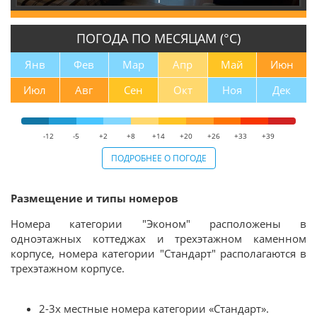
ПОГОДА ПО МЕСЯЦАМ (°С)
Янв
Фев
Мар
Апр
Май
Июн
Июл
Авг
Сен
Окт
Ноя
Дек
-12
-5
+2
+8
+14
+20
+26
+33
+39
ПОДРОБНЕЕ О ПОГОДЕ
Размещение и типы номеров
Номера категории "Эконом" расположены в
одноэтажных коттеджах и трехэтажном каменном
корпусе, номера категории "Стандарт" располагаются в
трехэтажном корпусе.
2-3х местные номера категории «Стандарт».