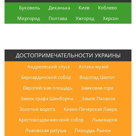
Буковель
Диканька
Киев
Коблево
Миргород
Полтава
Ужгород
Херсон
ДОСТОПРИМЕЧАТЕЛЬНОСТИ УКРАИНЫ
Андреевский спуск
Аптека-музей
Бернардинский собор
Водопад Шипот
Европейская площадь
Замковая гора
Замок графа Шенборна
Замок Паланок
Золотые ворота
Киево-Печерская Лавра
Крестовоздвиженский собор
Львиварня
Львовская ратуша
Площадь Рынок