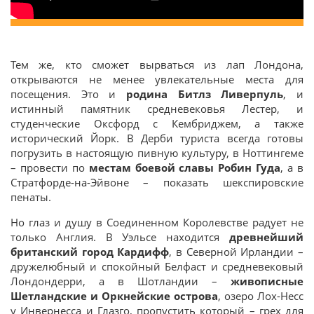
Тем же, кто сможет вырваться из лап Лондона,
открываются не менее увлекательные места для
посещения. Это и
родина Битлз Ливерпуль
, и
истинный памятник средневековья Лестер, и
студенческие Оксфорд с Кембриджем, а также
исторический Йорк. В Дерби туриста всегда готовы
погрузить в настоящую пивную культуру, в Ноттингеме
– провести по
местам боевой славы Робин Гуда
, а в
Стратфорде-на-Эйвоне – показать шекспировские
пенаты.
Но глаз и душу в Соединенном Королевстве радует не
только Англия. В Уэльсе находится
древнейший
британский город Кардифф
, в Северной Ирландии –
дружелюбный и спокойный Белфаст и средневековый
Лондондерри, а в Шотландии –
живописные
Шетландские и Оркнейские острова
, озеро Лох-Несс
у Инвернесса и Глазго, пропустить который – грех для