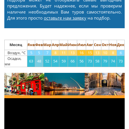
предложения. Будет надежнее, если мы проверим
наличие необходимых Вам туров самостоятельно.
Для этого просто
оставьте нам заявку
на подбор.
Месяц
Янв
Фев
Мар
Апр
Май
Июн
Июл
Авг
Сен
Окт
Ноя
Дек
Воздух, °С
5
5
7
8
11
13
16
15
13
10
8
6
Осадки,
63
48
52
54
59
66
56
73
58
79
74
73
мм