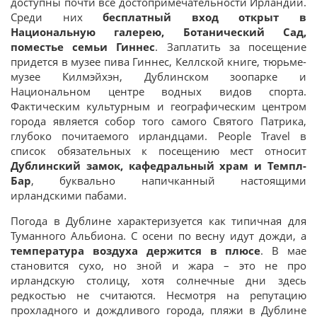
доступны почти все достопримечательности Ирландии.
Среди них
бесплатный вход открыт в
Национальную галерею, Ботанический Сад,
поместье семьи Гиннес
. Заплатить за посещение
придется в музее пива Гиннес, Келлской книге, тюрьме-
музее Килмэйхэн, Дублинском зоопарке и
Национальном центре водных видов спорта.
Фактическим культурным и географическим центром
города является собор того самого Святого Патрика,
глубоко почитаемого ирландцами. People Travel в
список обязательных к посещению мест относит
Дублинский замок, кафедральный храм и Темпл-
Бар
, буквально напичканный настоящими
ирландскими пабами.
Погода в Дублине характеризуется как типичная для
Туманного Альбиона. С осени по весну идут дожди, а
температура воздуха держится в плюсе
. В мае
становится сухо, но зной и жара – это не про
ирландскую столицу, хотя солнечные дни здесь
редкостью не считаются. Несмотря на репутацию
прохладного и дождливого города, пляжи в Дублине