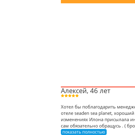
Алексей, 46 лет
Хотел бы поблагодарить менедже
отеле seaden sea planet, хороший
изменениях Илона присылала ин
сам обязательно обращусь . ( б
показать полностью