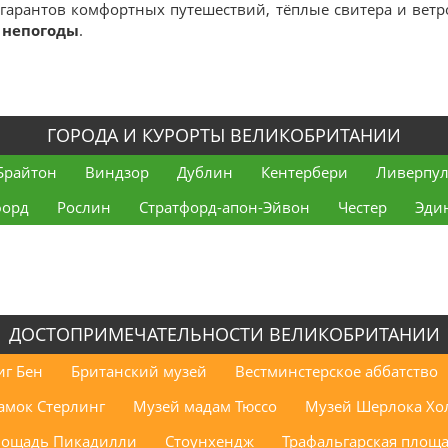
гарантов комфортных путешествий, тёплые свитера и ветр
 непогоды
.
ГОРОДА И КУРОРТЫ ВЕЛИКОБРИТАНИИ
Брайтон
Виндзор
Дублин
Кентербери
Ливерпу
форд
Рослин
Стратфорд-апон-Эйвон
Честер
Эди
ДОСТОПРИМЕЧАТЕЛЬНОСТИ ВЕЛИКОБРИТАНИИ
иг Бен
Британский музей
Вестминстерское аббатство
амок Стерлинг
Музей мадам Тюссо
Музей Шерлока Хо
ощадь Пикадилли
Стоунхендж
Трафальгарская площ