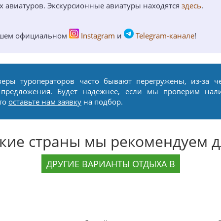
ых авиатуров. Экскурсионные авиатуры находятся
здесь
.
ашем официальном
Instagram
и
Telegram-канале
!
веры туроператоров часто бывают перегружены, из-за ч
 предложения. Будет надежнее, если мы проверим нал
сто
оставьте нам заявку
на подбор.
акие страны мы рекомендуем д
ДРУГИЕ ВАРИАНТЫ ОТДЫХА В