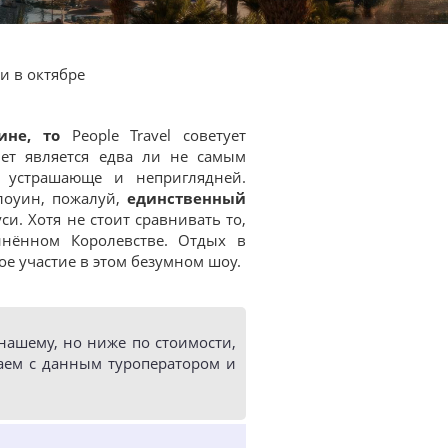
и в октябре
ине
, то
People Travel советует
лет является едва ли не самым
 устрашающе и неприглядней.
ллоуин, пожалуй,
единственный
си. Хотя не стоит сравнивать то,
инённом Королевстве. Отдых в
е участие в этом безумном шоу.
ашему, но ниже по стоимости,
аем с данным туроператором и