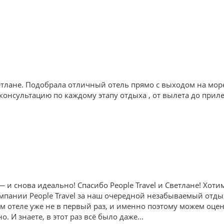
тлане. Подобрала отличный отель прямо с выходом на мор
онсультацию по каждому этапу отдыха , от вылета до приле
и снова идеально! Спасибо People Travel и Светлане! Хот
пании People Travel за наш очередной незабываемый отдых в
ом отеле уже не в первый раз, и именно поэтому можем оце
. И знаете, в этот раз всё было даже
...