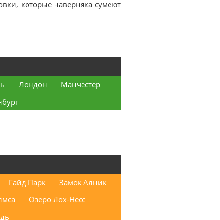
овки, которые наверняка сумеют
ль
Лондон
Манчестер
нбург
Гайд Парк
Замок Алник
лмса
Озеро Лох-Несс
адь