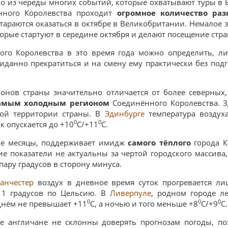
о из череды многих событий, которые охватывают туры в 
нного Королевства проходит
огромное количество ра
тараются оказаться в октябре в Великобритании. Немалое
орые стартуют в середине октября и делают посещение стр
ого Королевства в это время года можно определить, 
данно прекратиться и на смену ему практически без подг
нов страны значительно отличается от более северных,
амым холодным регионом
Соединённого Королевства. 
ной территории страны. В
Эдинбурге
температура воздух
0
0
ок опускается до +10
С/+11
С.
гие месяцы, поддерживает имидж
самого тёплого
города К
ие показатели не актуальны за чертой городского массива
пару градусов в сторону минуса.
анчестер
воздух в дневное время суток прогревается л
+11 градусов по Цельсию. В
Ливерпуле
, родном городе л
0
0
0
днём не превышает +11
С, а ночью и того меньше +8
С/+9
С.
е англичане не склонны доверять прогнозам погоды, п