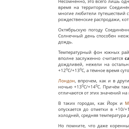
Несомненно, это всего лишь одн
время на территории Соединё
многие любители путешествий с
рождественские распродажи, кот
Октябрьскую погоду Соединённ
Солнечный день способен неожи
дождь.
Температурный фон южных райо
вполне заслуженно считается
с
дождливей, нежели на осталь
0
0
+12
С/+13
С, а тёмное время сут
Лондон
, впрочем, как и в дру
0
0
ночью +13
С/+14
С. Причём так
отличаются от этих значений на 
В таких городах, как Йорк и
М
опускается до отметки в +10/
холодней, средняя температура 
Но помните, что даже коренны