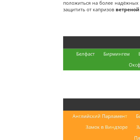
положиться на более надёжных 
защитить от капризов
ветреной
Белфаст
Бирмингем
Окс
Английский Парламент
Б
Замок в Виндзоре
З
Пл