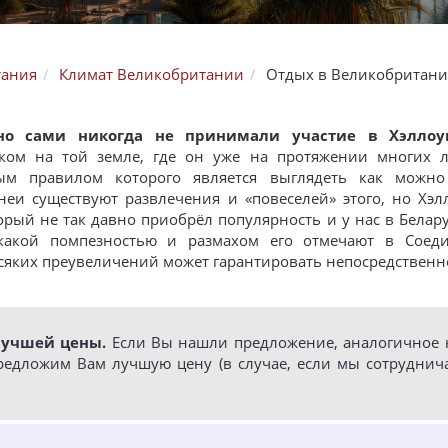
тания
Климат Великобритании
Отдых в Великобритани
но сами никогда не принимали участие в
Хэллоу
ком на той земле, где он уже на протяжении многих 
ным правилом которого является выглядеть как можно
неи существуют развлечения и «повеселей» этого, но Хэ
торый не так давно приобрёл популярность и у нас в Белару
какой помпезностью и размахом его отмечают в Соед
сяких преувеличений может гарантировать непосредственно
лучшей цены.
Если Вы нашли предложение, аналогичное н
редложим Вам лучшую цену (в случае, если мы сотруднич