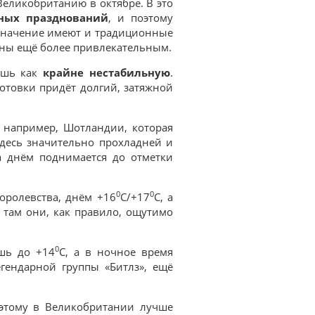
Великобританию в октябре. В это
зных празднований
, и поэтому
 значение имеют и традиционные
аны ещё более привлекательным.
лишь как
крайне нестабильную
.
отовки придёт долгий, затяжной
 например, Шотландии, которая
Здесь значительно прохладней и
а днём поднимается до отметки
0
0
оролевства, днём +16
С/+17
С, а
, там они, как правило, ощутимо
0
ишь до +14
С, а в ночное время
егендарной группы «Битлз», ещё
оэтому в Великобритании лучше