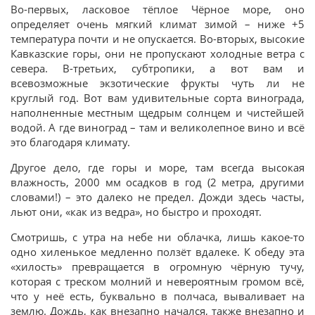
Во-первых, ласковое тёплое Чёрное море, оно
определяет очень мягкий климат зимой – ниже +5
температура почти и не опускается. Во-вторых, высокие
Кавказские горы, они не пропускают холодные ветра с
севера. В-третьих, субтропики, а вот вам и
всевозможные экзотические фрукты чуть ли не
круглый год. Вот вам удивительные сорта винограда,
наполненные местным щедрым солнцем и чистейшей
водой. А где виноград – там и великолепное вино и всё
это благодаря климату.
Другое дело, где горы и море, там всегда высокая
влажность, 2000 мм осадков в год (2 метра, другими
словами!) – это далеко не предел. Дожди здесь часты,
льют они, «как из ведра», но быстро и проходят.
Смотришь, с утра на небе ни облачка, лишь какое-то
одно хиленькое медленно ползёт вдалеке. К обеду эта
«хилость» превращается в огромную чёрную тучу,
которая с треском молний и невероятным громом всё,
что у неё есть, буквально в полчаса, вываливает на
землю. Дождь, как внезапно начался, также внезапно и