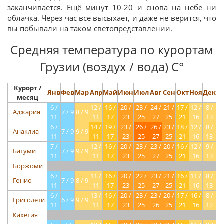
заканчивается. Ещё минут 10-20 и снова на небе ни
облачка. Через час всё высыхает, и даже не верится, что
вы побывали на таком светопредставлении.
Средняя температура по курортам
Грузии (воздух / вода) С°
Курорт /
Янв
Фев
Мар
Апр
Май
Июн
Июл
Авг
Сен
Окт
Ноя
Дек
месяц
6 /
12 /
16 /
20 /
23 /
24 /
21 /
17 /
12 /
8 /
Аджария
7 / 9
8 / 9
11
11
17
23
25
27
25
21
16
13
6 /
14 /
19 /
23 /
26 /
26 /
23 /
18 /
12 /
8 /
Анаклиа
7 / 9
9 / 9
11
11
17
23
25
27
25
21
16
13
7 /
12 /
16 /
20 /
23 /
23 /
20 /
16 /
12 /
9 /
Батуми
7 / 9
9 / 9
11
11
17
23
25
27
25
21
16
13
Боржоми
6 /
11 /
16 /
20 /
22 /
23 /
21 /
16 /
11 /
8 /
Гонио
7 / 9
8 / 9
11
11
17
23
25
27
25
21
16
13
6 /
13 /
16 /
20 /
23 /
23 /
20 /
17 /
16 /
8 /
Григолети
6 / 9
9 / 9
11
11
17
23
25
26
25
21
16
12
Кахетия