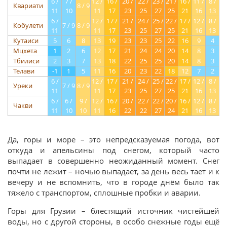
6 /
7 /
12 /
16 /
20 /
22 /
23 /
21 /
16 /
11 /
8 /
Квариати
8 / 9
11
10
11
17
23
25
27
25
21
16
13
6 /
12 /
17 /
21 /
24 /
25 /
22 /
17 /
12 /
8 /
Кобулети
7 / 9
8 / 9
11
11
17
23
25
27
25
21
16
13
Кутаиси
5
6
8
13
19
23
23
25
22
16
9
4
Мцхета
1
2
6
12
17
21
24
24
20
14
8
3
Тбилиси
2
3
7
13
18
22
25
25
20
14
8
3
Телави
-1
1
5
11
16
20
23
22
18
12
7
2
6 /
12 /
17 /
21 /
24 /
25 /
22 /
17 /
12 /
8 /
Уреки
7 / 9
8 / 9
11
11
17
23
25
27
25
21
16
13
6 /
6 /
9 /
12 /
16 /
20 /
22 /
22 /
20 /
16 /
12 /
8 /
Чакви
11
10
10
11
16
22
22
27
24
21
16
13
Да, горы и море – это непредсказуемая погода, вот
откуда и апельсины под снегом, который часто
выпадает в совершенно неожиданный момент. Снег
почти не лежит – ночью выпадает, за день весь тает и к
вечеру и не вспомнить, что в городе днём было так
тяжело с транспортом, сплошные пробки и аварии.
Горы для Грузии – блестящий источник чистейшей
воды, но с другой стороны, в особо снежные годы ещё