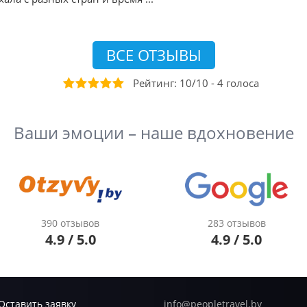
ВСЕ ОТЗЫВЫ
Рейтинг:
10
/
10
-
4
голоса
Ваши эмоции – наше вдохновение
390 отзывов
283 отзывов
4.9 / 5.0
4.9 / 5.0
Оставить заявку
info@peopletravel.by