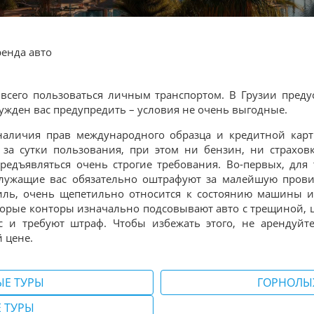
енда авто
всего пользоваться личным транспортом. В Грузии пред
нужден вас предупредить – условия не очень выгодные.
наличия прав международного образца и кредитной карты
за сутки пользования, при этом ни бензин, ни страхов
редъявляться очень строгие требования. Во-первых, для 
лужащие вас обязательно оштрафуют за малейшую провин
иль, очень щепетильно относится к состоянию машины и
оторые конторы изначально подсовывают авто с трещиной, 
ас и требуют штраф.
Чтобы избежать этого, не арендуй
 цене.
ЫЕ ТУРЫ
ГОРНОЛЫ
 ТУРЫ