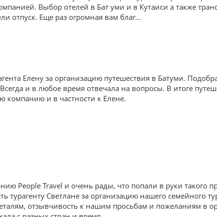
омпанией. Выбор отелей в Бат уми и в Кутаиси а также тра
и отпуск. Еще раз огромная вам благ
...
агента Елену за организацию путешествия в Батуми. Подоб
 Всегда и в любое время отвечала на вопросы. В итоге путе
 компанию и в частности к Елене.
ю People Travel и очень рады, что попали в руки такого п
 турагенту Светлане за организацию нашего семейного тур
 деталям, отзывчивость к нашим просьбам и пожеланиям в о
ехала с разных стран и время
...