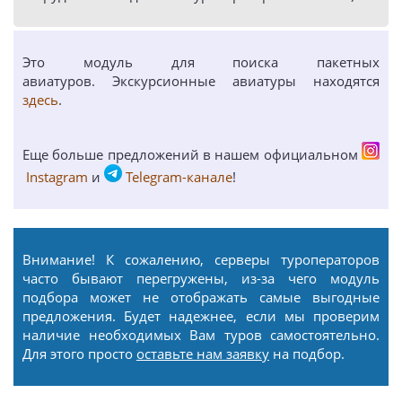
Это модуль для поиска пакетных
авиатуров. Экскурсионные авиатуры находятся
здесь
.
Еще больше предложений в нашем официальном
Instagram
и
Telegram-канале
!
Внимание! К сожалению, серверы туроператоров
часто бывают перегружены, из-за чего модуль
подбора может не отображать самые выгодные
предложения. Будет надежнее, если мы проверим
наличие необходимых Вам туров самостоятельно.
Для этого просто
оставьте нам заявку
на подбор.