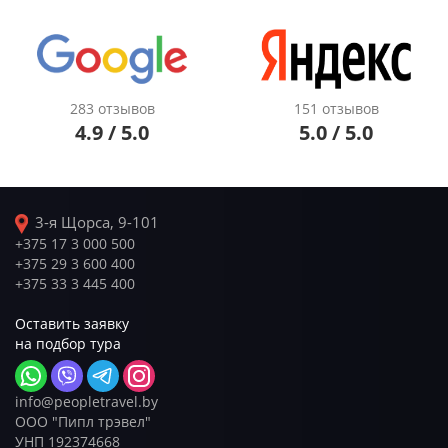
283 отзывов
151 отзывов
4.9 / 5.0
5.0 / 5.0
3-я Щорса, 9-101
+375 17 3 000 500
+375 29 3 600 400
+375 33 3 445 400
Оставить заявку
на подбор тура
info@peopletravel.by
ООО "Пипл трэвел"
УНП 192374668