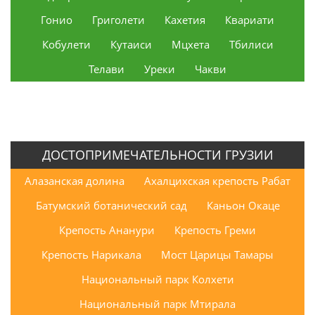
Гонио
Григолети
Кахетия
Квариати
Кобулети
Кутаиси
Мцхета
Тбилиси
Телави
Уреки
Чакви
ДОСТОПРИМЕЧАТЕЛЬНОСТИ ГРУЗИИ
Алазанская долина
Ахалцихская крепость Рабат
Батумский ботанический сад
Каньон Окаце
Крепость Ананури
Крепость Греми
Крепость Нарикала
Мост Царицы Тамары
Национальный парк Колхети
Национальный парк Мтирала