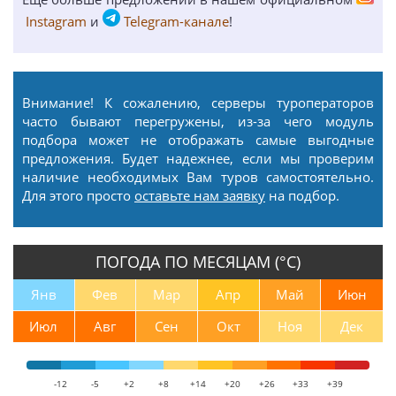
Instagram
и
Telegram-канале
!
Внимание! К сожалению, серверы туроператоров
часто бывают перегружены, из-за чего модуль
подбора может не отображать самые выгодные
предложения. Будет надежнее, если мы проверим
наличие необходимых Вам туров самостоятельно.
Для этого просто
оставьте нам заявку
на подбор.
ПОГОДА ПО МЕСЯЦАМ (°С)
Янв
Фев
Мар
Апр
Май
Июн
Июл
Авг
Сен
Окт
Ноя
Дек
-12
-5
+2
+8
+14
+20
+26
+33
+39