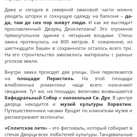
Даже и сегодня в северной замковой части можно
увидеть шторки и сохнущую одежду на балконе –
да-
да, там до сих пор живут люди.
И как же выглядит
прославленный Дворец Диоклетиана? Это огромное
прямоугольное здание с четырьмя входами. Стены
замка протянулись на 800 метров. К сожалению, из
шестнадцати башен в сохранности осталось всего три.
На его строительство завозились материалы с разных
уголков земли.
Внутри замка проходят две улицы. Они пересекаются
на
площади Перистиль
. На этой площади
влюбленные романтики чаще всего назначают
свидания. Тут же, на площади, величаво возвышаются
Кафедральный Собор
и
колокольня Св. Дуе
. В центре
дворца находится и
музей культуры Хорватии
.
Путешественники часами бродят по комнаткам музея и
рассматривают экспонаты.
«Сплитское лето
» – это фестиваль, который собирает в
стенах Дворца всех любителей культуры. Танцевальные