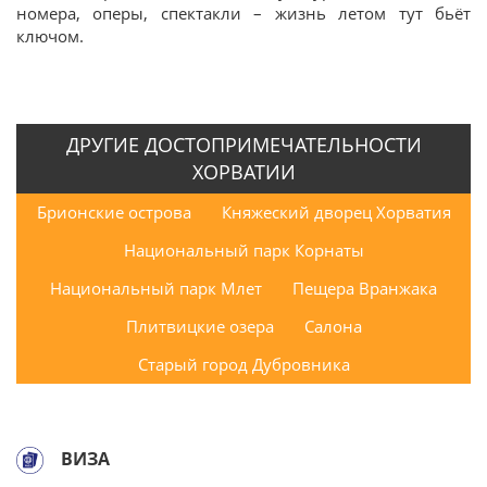
номера, оперы, спектакли – жизнь летом тут бьёт
ключом.
ДРУГИЕ ДОСТОПРИМЕЧАТЕЛЬНОСТИ
ХОРВАТИИ
Брионские острова
Княжеский дворец Хорватия
Национальный парк Корнаты
Национальный парк Млет
Пещера Вранжака
Плитвицкие озера
Салона
Старый город Дубровника
ВИЗА