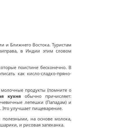
ии и Ближнего Востока. Туристам
приправа, в Индии этим словом
которые поистине бесконечно. В
исать как кисло-сладко-пряно-
, молочные продукты (помните о
ая кухня
обычно причисляет:
чечевичные лепешки (Пападам) и
. Это улучшает пищеварение.
 полезными, на основе молока,
шарики, и рисовая запеканка.