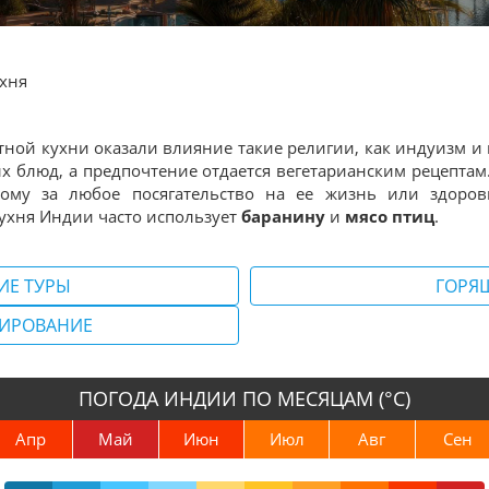
хня
ной кухни оказали влияние такие религии, как индуизм и 
х блюд, а предпочтение отдается вегетарианским рецептам.
тому за любое посягательство на ее жизнь или здор
 кухня Индии часто использует
баранину
и
мясо птиц
.
ИЕ ТУРЫ
ГОРЯ
НИРОВАНИЕ
ПОГОДА ИНДИИ ПО МЕСЯЦАМ (°С)
Апр
Май
Июн
Июл
Авг
Сен