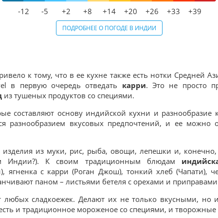
-12
-5
+2
+8
+14
+20
+26
+33
+39
ПОДРОБНЕЕ О ПОГОДЕ В ИНДИИ
ивело к тому, что в ее кухне также есть нотки Средней Аз
vel в первую очередь отведать
карри
. Это не просто 
д
из тушеных продуктов со специями.
ые составляют основу индийской кухни и разнообразие 
ся разнообразием вкусовых предпочтений, и ее можно оп
 изделия из муки, рис, рыба, овощи, лепешки и, конечно
м Индии?). К своим традиционным блюдам
индийск
, ягненка с карри (Роган Джош), тонкий хлеб (Чапати), 
анчивают паном – листьями бетеля с орехами и приправами
 любых сладкоежек. Делают их не только вкусными, но и
ь есть и традиционное мороженое со специями, и творожные 