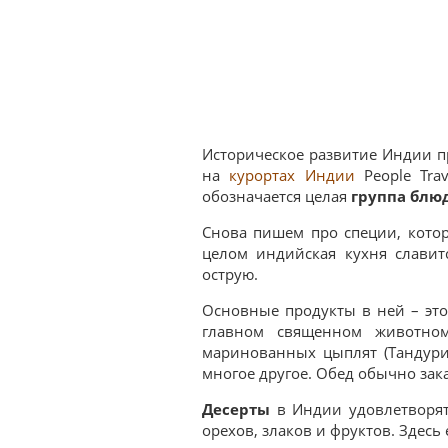
Историческое развитие Индии пр
на
курортах Индии
People Tra
обозначается целая
группа блю
Снова пишем про специи, котор
целом индийская кухня славит
острую.
Основные продукты в ней – это
главном священном животно
маринованных цыплят (Тандури)
многое другое. Обед обычно зак
Десерты
в Индии удовлетворят
орехов, злаков и фруктов. Здес