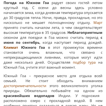
Погода на Южном Гоа
радует своих гостей летом
круглый год. С осени до весны здесь условно
начинается зима, когда дневная температура опускается
до 30 градусов тепла. Ночи, правда, прохладные, но это
нисколько не мешает полноценному отдыху.
Март
принято считать началом лета, о чем свидетельствует
высокая температура в 35 градусов.
Неблагоприятным
сезоном для поездки в Гоа можно считать период
с
июня по сентябрь
, когда наступает период дождей.
Климат
Южного Гоа
в этот промежуток времени
становится очень влажным, что связано с
непрекращающимися ливнями, которые могут идти
даже несколько дней. Осуществляя
подбор тура
на
Южный Гоа, учтите этот важный момент.
Южный Гоа – прекрасное место для отдыха всей
семьей. Не стоит обходить вниманием
достопримечательности
этого великолепного уголка
природы. Обязательно побывайте на одном из
красивейших водопадов
Индии. У подножия
расположено озеро с прохладной водой. В нем
особенно приятно охладиться в разгар жары. Но не