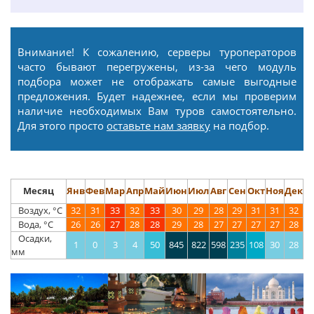
Внимание! К сожалению, серверы туроператоров
часто бывают перегружены, из-за чего модуль
подбора может не отображать самые выгодные
предложения. Будет надежнее, если мы проверим
наличие необходимых Вам туров самостоятельно.
Для этого просто
оставьте нам заявку
на подбор.
Месяц
Янв
Фев
Мар
Апр
Май
Июн
Июл
Авг
Сен
Окт
Ноя
Дек
Воздух, °С
32
31
33
32
33
30
29
28
29
31
31
32
Вода, °С
26
26
27
28
28
29
28
27
27
27
27
28
Осадки,
1
0
3
4
50
845
822
598
235
108
30
28
мм