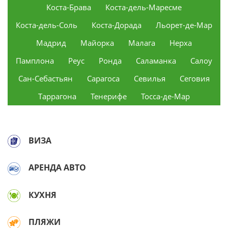
Коста-Брава
Коста-дель-Маресме
Коста-дель-Соль
Коста-Дорада
Льорет-де-Мар
Мадрид
Майорка
Малага
Нерха
Памплона
Реус
Ронда
Саламанка
Салоу
Сан-Себастьян
Сарагоса
Севилья
Сеговия
Таррагона
Тенерифе
Тосса-де-Мар
ВИЗА
АРЕНДА АВТО
КУХНЯ
ПЛЯЖИ