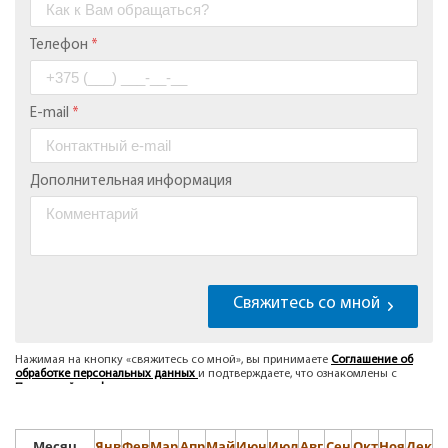
Месяц
Янв
Фев
Мар
Апр
Май
Июн
Июл
Авг
Сен
Окт
Ноя
Дек