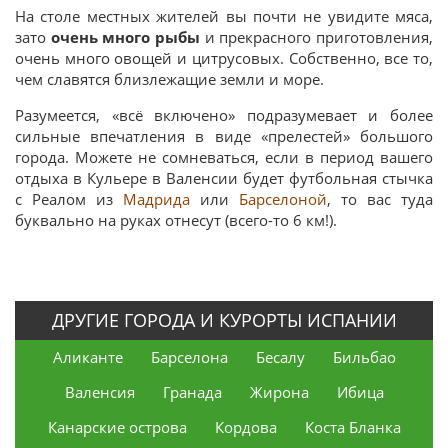
На столе местных жителей вы почти не увидите мяса,
зато
очень много рыбы
и прекрасного приготовления,
очень много овощей и цитрусовых. Собственно, все то,
чем славятся близлежащие земли и море.
Разумеется, «всё включено» подразумевает и более
сильные впечатления в виде «прелестей» большого
города. Можете не сомневаться, если в период вашего
отдыха в Кульере в Валенсии будет футбольная стычка
с Реалом из
Мадрида
или
Барселоной
, то вас туда
буквально на руках отнесут (всего-то 6 км!).
ДРУГИЕ ГОРОДА И КУРОРТЫ ИСПАНИИ
Аликанте
Барселона
Бесалу
Бильбао
Валенсия
Гранада
Жирона
Ибица
Канарские острова
Кордова
Коста Бланка