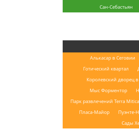
Сан-Себастьян
Алькасар в Сеговии
Готический квартал
Королевский дворец 
Мыс Форментор
Н
Парк развлечений Terra Mitic
Пласа-Майор
Пуэнте-Н
Сады Х