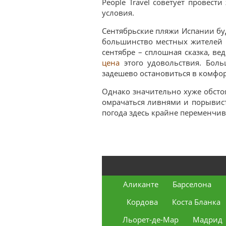
People Travel советует провести
условия.
Сентябрьские пляжи Испании буд
большинство местных жителей 
сентябре – сплошная сказка, в
цена
этого удовольствия. Бол
задешево остановиться в комфор
Однако значительно хуже обсто
омрачаться ливнями и порывист
погода здесь крайне переменчив
Аликанте
Барселона
Кордова
Коста Бланка
Льорет-де-Мар
Мадрид