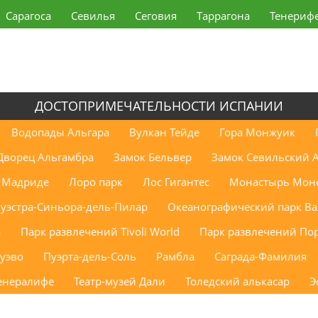
Сарагоса
Севилья
Сеговия
Таррагона
Тенериф
ДОСТОПРИМЕЧАТЕЛЬНОСТИ ИСПАНИИ
Водопады Альгара
Вулкан Тейде
Гора Монжуик
Дворец Альгамбра
Замок Бельвер
Замок Севильский 
в Мадриде
Лоро парк
Лос Гигантес
Монастырь Монс
уэстра-Синьора-дель-Пилар
Океанографический парк В
a
Парк развлечений Tivoli World
Парк развлечений Пор
уэво
Пуэрта-дель-Соль
Рамбла
Саграда-Фамилия
енералифе
Театр-музей Дали
Толедский алькасар
Э