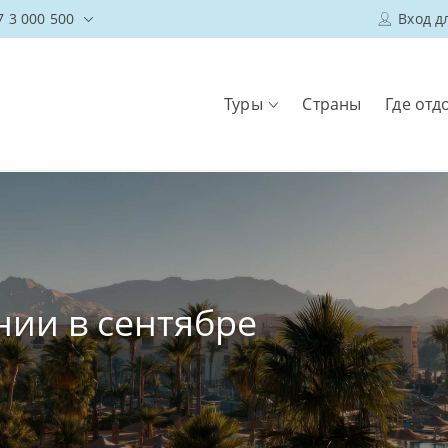
7 3 000 500
Вход д
Туры
Страны
Где отд
нии в сентябре