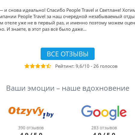
и снова идеально! Спасибо People Travel и Светлане! Хот
пании People Travel за наш очередной незабываемый отдых в
ом отеле уже не в первый раз, и именно поэтому можем оце
. И знаете, в этот раз всё было даже
...
ВСЕ ОТЗЫВЫ
Рейтинг:
9,6
/
10
-
26
голосов
Ваши эмоции – наше вдохновение
390 отзывов
283 отзывов
4.9 / 5.0
4.9 / 5.0