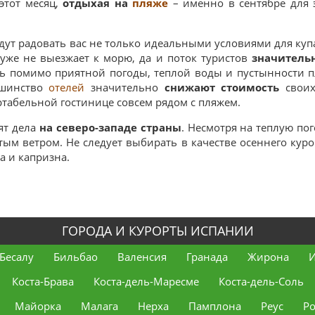
 этот месяц,
отдыхая на
пляже
– именно в сентябре для
ут радовать вас не только идеальными условиями для куп
уже не выезжает к морю, да и поток туристов
значитель
едь помимо приятной погоды, теплой воды и пустынности п
ьшинство
отелей
значительно
снижают стоимость
своих
табельной гостинице совсем рядом с пляжем.
ят дела
на северо-западе страны
. Несмотря на теплую по
ым ветром. Не следует выбирать в качестве осеннего кур
а и капризна.
ГОРОДА И КУРОРТЫ ИСПАНИИ
Бесалу
Бильбао
Валенсия
Гранада
Жирона
И
Коста-Брава
Коста-дель-Маресме
Коста-дель-Соль
Майорка
Малага
Нерха
Памплона
Реус
Р