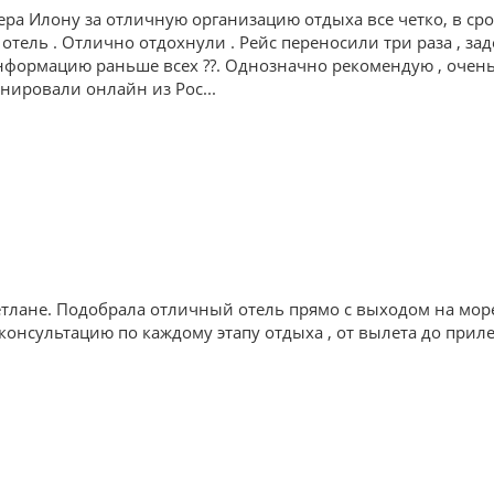
ра Илону за отличную организацию отдыха все четко, в ср
 отель . Отлично отдохнули . Рейс переносили три раза , зад
формацию раньше всех ??. Однозначно рекомендую , очень 
ронировали онлайн из Рос
...
тлане. Подобрала отличный отель прямо с выходом на мор
онсультацию по каждому этапу отдыха , от вылета до приле