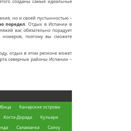
 этого созданы самые идеальные
ания, но и своей пустынностью –
но поредел
. Отдых в Испании в
ляжей вас обязательно порадует
 номеров, поэтому вы сможете
году, отдых в этом регионе может
орта северные районы Испании –
бица
Канарские острова
Коста-Дорада
Кульера
онда
Саламанка
Салоу