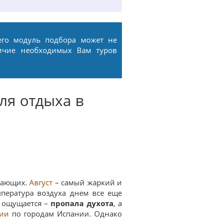
его модуль подбора может не
ичие необходимых Вам туров
ля отдыха в
ыхающих.
Август
– самый жаркий и
мпература воздуха днем все еще
е ощущается –
пропала духота
, а
сии
по городам Испании. Однако