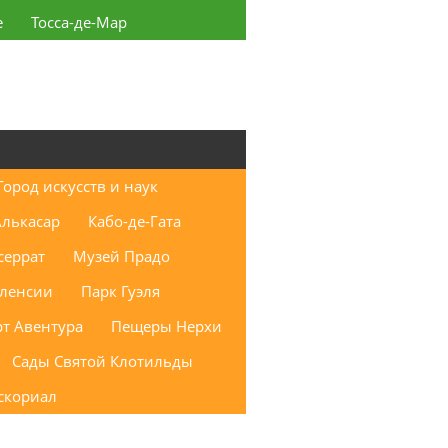
е
Тосса-де-Мар
Город искусств и наук
Алькасар
Кабо-де-Гата
еррат
Музей Прадо
аленсии
Парк Гуэля
т Авентура
Пещеры Нерхи
Сады Святой Клотильды
скориал