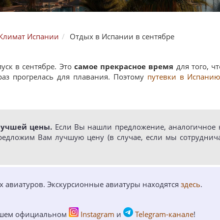
Климат Испании
Отдых в Испании в сентябре
уск в сентябре. Это
самое прекрасное время
для того, ч
 раз прогрелась для плавания. Поэтому
путевки в Испани
лучшей цены.
Если Вы нашли предложение, аналогичное н
редложим Вам лучшую цену (в случае, если мы сотруднич
ых авиатуров. Экскурсионные авиатуры находятся
здесь
.
ашем официальном
Instagram
и
Telegram-канале
!