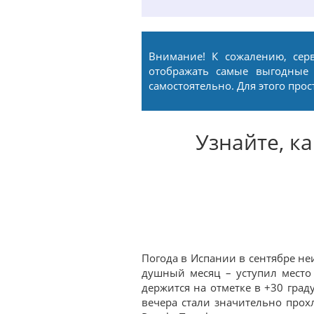
Внимание! К сожалению, сер
отображать самые выгодные
самостоятельно. Для этого про
Узнайте, к
Погода в Испании в сентябре не
душный месяц – уступил место
держится на отметке в +30 град
вечера стали значительно прох