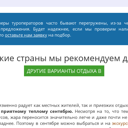
веры туроператоров часто бывают перегружены, из-за ч
 предложения. Будет надежнее, если мы проверим нал
сто
оставьте нам заявку
на подбор.
акие страны мы рекомендуем д
ДРУГИЕ ВАРИАНТЫ ОТДЫХА В
изменно радует как местных жителей, так и приезжих отд
приятному теплому сентябрю.
Несмотря на то, что те
усов, жара переносится значительно легче и даже почти н
ладнее. Поэтому в сентябре можно выбраться и на
экскур