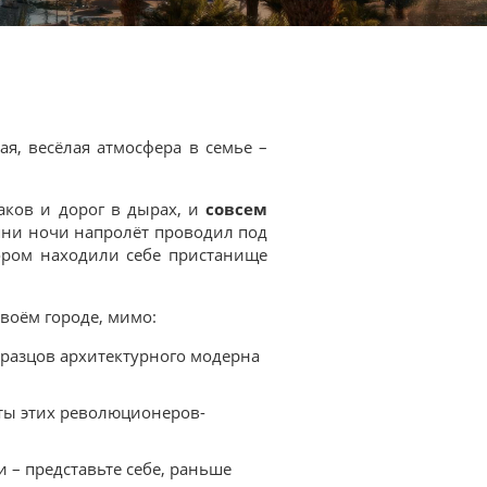
я, весёлая атмосфера в семье –
аков и дорог в дырах, и
совсем
ьяни ночи напролёт проводил под
отором находили себе пристанище
своём городе, мимо:
образцов архитектурного модерна
чты этих революционеров-
 – представьте себе, раньше