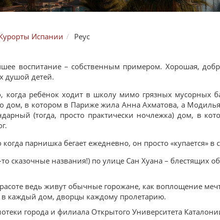
Курорты Испании
Реус
учшее воспитание – собственным примером. Хорошая, добра
х душой детей.
, когда ребёнок ходит в школу мимо грязных мусорных б
и то дом, в котором в Париже жила Анна Ахматова, а Модил
ендарный (тогда, просто практически ночлежка) дом, в к
г.
о когда парнишка бегает ежедневно, он просто «купается» в 
-то сказочные названия!) по улице Сан Хуана – блестящих 
 красоте ведь живут обычные горожане, как воплощение ме
е в каждый дом, дворцы каждому пролетарию.
теки города и филиала Открытого Университета Каталонии