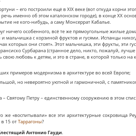
ортуни – его построили ещё в XIX веке (вот откуда корни это
– речь именно об этом каталонском городе), в конце XX осн
рытие не кого-нибудь, а саму Монсеррат Кабалье.
уг ничего особенного, всё те же прямоугольные жилые дома,
и мальчишка с корзиной фруктов и гусями. Испанцы никогд
чах которых они стоят». Этот мальчишка, эти фрукты, эти гу
рансиско Сурбарана (странное дело, никто, пожалуй, лучше
 свою любовь к детям, и это в стране, в которой только на
чших примеров модернизма в архитектуре во всей Европе;
льшой, но невероятно уютной и гармоничной, с памятнико
 – Святому Петру – единственному сооружению в этом спис
го же «воспитывали» все эти архитектурные сокровища Реу
о в 15 от
Таррагоны
?
блестящий Антонио Гауди
.