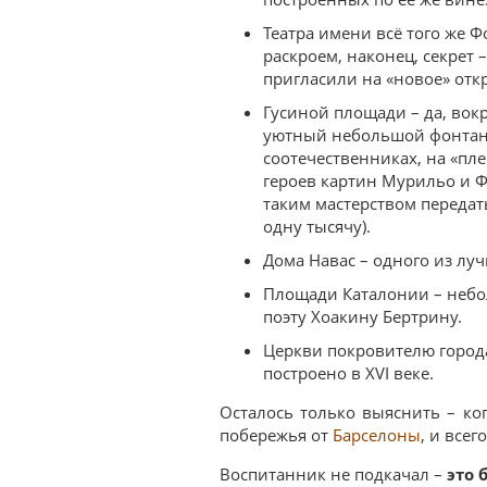
Театра имени всё того же Ф
раскроем, наконец, секрет 
пригласили на «новое» отк
Гусиной площади – да, вокр
уютный небольшой фонтан 
соотечественниках, на «пле
героев картин Мурильо и Ф
таким мастерством передать
одну тысячу).
Дома Навас – одного из лу
Площади Каталонии – небо
поэту Хоакину Бертрину.
Церкви покровителю города
построено в XVI веке.
Осталось только выяснить – ко
побережья от
Барселоны
, и всег
Воспитанник не подкачал –
это 