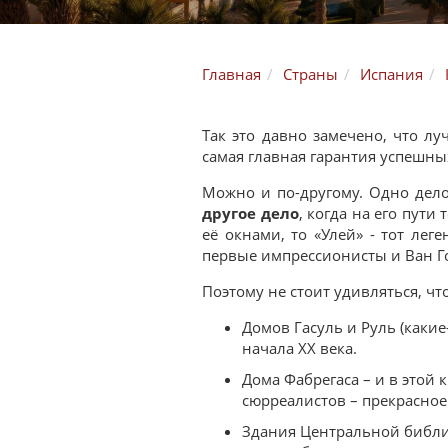
Главная
Страны
Испания
Так это давно замечено, что л
самая главная гарантия успешны
Можно и по-другому. Одно дело
другое дело
, когда на его пут
её окнами, то «Улей» - тот лег
первые импрессионисты и Ван Го
Поэтому не стоит удивляться, чт
Домов Гасуль и Руль (какие
начала XX века.
Дома Фабрегаса – и в этой
сюрреалистов – прекрасно
Здания Центральной библио