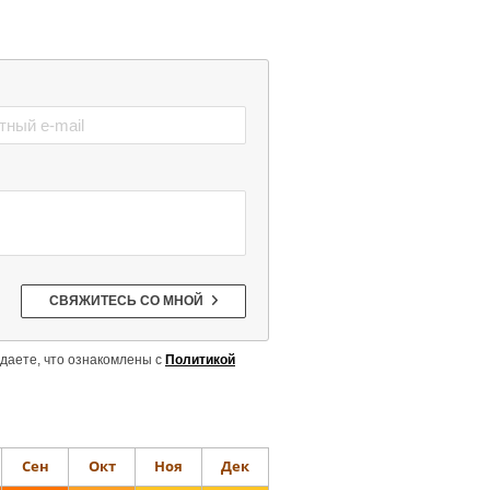
Сен
Окт
Ноя
Дек