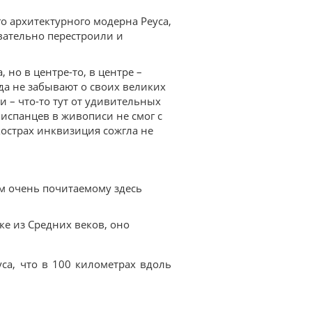
го архитектурного модерна Реуса,
овательно перестроили и
 но в центре-то, в центре –
а не забывают о своих великих
си – что-то тут от удивительных
 испанцев в живописи не смог с
 кострах инквизиция сожгла не
м очень почитаемому здесь
ке из Средних веков, оно
са, что в 100 километрах вдоль