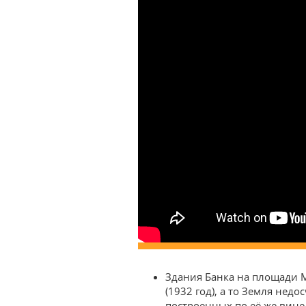
Здания Банка на площади М
(1932 год), а то Земля не
построенных по её же вине