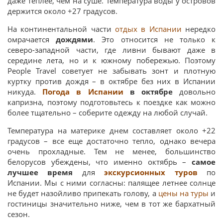
даже теплее, чем на суше. Температура воды у островов
держится около +27 градусов.
На континентальной части
отдых в Испании
нередко
омрачается
дождями
. Это относится не только к
северо-западной части, где ливни бывают даже в
середине лета, но и к южному побережью. Поэтому
People Travel советует не забывать зонт и плотную
куртку против дождя – в октябре без них в Испании
никуда.
Погода в Испании
в октябре
довольно
капризна, поэтому подготовьтесь к поездке как можно
более тщательно – соберите одежду на любой случай.
Температура на материке днем составляет около +22
градусов – все еще достаточно тепло, однако вечера
очень прохладные. Тем не менее, большинство
белорусов убеждены, что именно октябрь –
самое
лучшее время
для
экскурсионных туров
по
Испании. Мы с ними согласны: палящее летнее солнце
не будет назойливо припекать голову, а
цены на туры
и
гостиницы значительно ниже, чем в тот же бархатный
сезон.