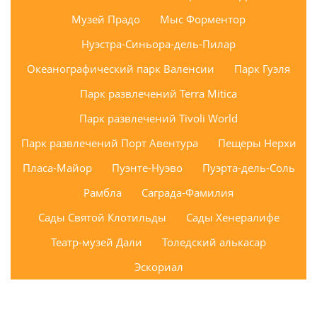
Музей Прадо
Мыс Форментор
Нуэстра-Синьора-дель-Пилар
Океанографический парк Валенсии
Парк Гуэля
Парк развлечений Terra Mitica
Парк развлечений Tivoli World
Парк развлечений Порт Авентура
Пещеры Нерхи
Пласа-Майор
Пуэнте-Нуэво
Пуэрта-дель-Соль
Рамбла
Саграда-Фамилия
Сады Святой Клотильды
Сады Хенералифе
Театр-музей Дали
Толедский алькасар
Эскориал