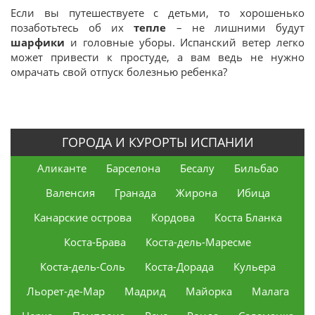
Если вы путешествуете с детьми, то хорошенько
позаботьтесь об их
тепле
– не лишними будут
шарфики
и головные уборы. Испанский ветер легко
может привести к простуде, а вам ведь не нужно
омрачать свой отпуск болезнью ребенка?
ГОРОДА И КУРОРТЫ ИСПАНИИ
Аликанте
Барселона
Бесалу
Бильбао
Валенсия
Гранада
Жирона
Ибица
Канарские острова
Кордова
Коста Бланка
Коста-Брава
Коста-дель-Маресме
Коста-дель-Соль
Коста-Дорада
Кульера
Льорет-де-Мар
Мадрид
Майорка
Малага