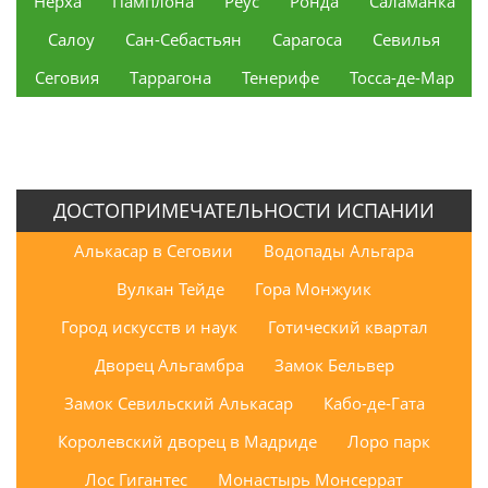
Нерха
Памплона
Реус
Ронда
Саламанка
Салоу
Сан-Себастьян
Сарагоса
Севилья
Сеговия
Таррагона
Тенерифе
Тосса-де-Мар
ДОСТОПРИМЕЧАТЕЛЬНОСТИ ИСПАНИИ
Алькасар в Сеговии
Водопады Альгара
Вулкан Тейде
Гора Монжуик
Город искусств и наук
Готический квартал
Дворец Альгамбра
Замок Бельвер
Замок Севильский Алькасар
Кабо-де-Гата
Королевский дворец в Мадриде
Лоро парк
Лос Гигантес
Монастырь Монсеррат