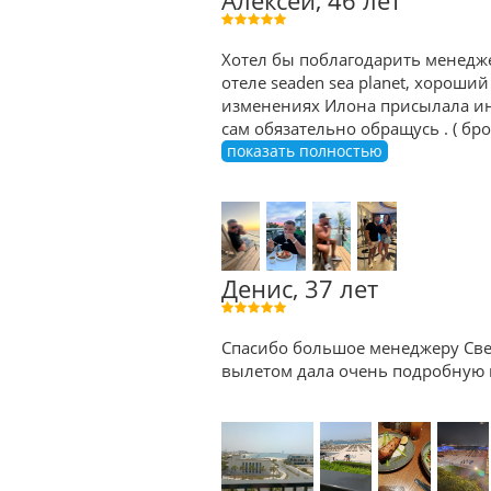
Алексей, 46 лет
Хотел бы поблагодарить менедже
отеле seaden sea planet, хороший
изменениях Илона присылала ин
сам обязательно обращусь . ( б
показать полностью
Денис, 37 лет
Спасибо большое менеджеру Све
вылетом дала очень подробную к