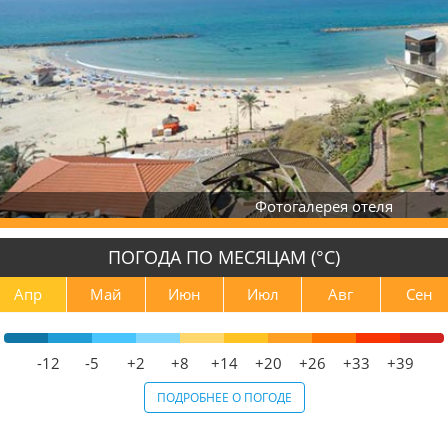
Фотогалерея отеля
ПОГОДА ПО МЕСЯЦАМ (°С)
Апр
Май
Июн
Июл
Авг
Сен
-12
-5
+2
+8
+14
+20
+26
+33
+39
ПОДРОБНЕЕ О ПОГОДЕ