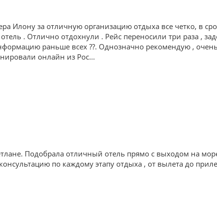
ра Илону за отличную организацию отдыха все четко, в ср
 отель . Отлично отдохнули . Рейс переносили три раза , зад
формацию раньше всех ??. Однозначно рекомендую , очень 
ронировали онлайн из Рос
...
тлане. Подобрала отличный отель прямо с выходом на мор
онсультацию по каждому этапу отдыха , от вылета до приле