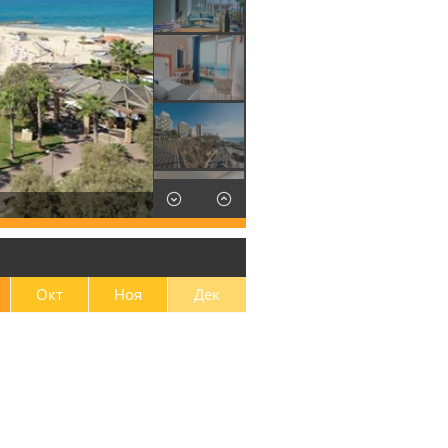
Окт
Ноя
Дек