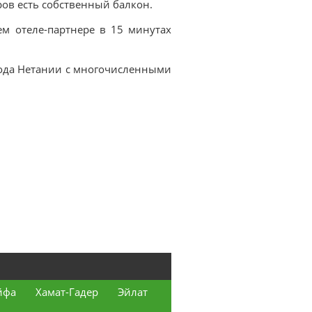
ов есть собственный балкон.
нем отеле-партнере в 15 минутах
орода Нетании с многочисленными
йфа
Хамат-Гадер
Эйлат