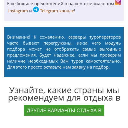
Еще больше предложений в нашем официальном
Instagram
и
Telegram-канале
!
Внимание! К сожалению, серверы туроператоров
часто бывают перегружены, из-за чего модуль
подбора может не отображать самые выгодные
предложения. Будет надежнее, если мы проверим
наличие необходимых Вам туров самостоятельно.
Для этого просто
оставьте нам заявку
на подбор.
Узнайте, какие страны мы
рекомендуем для отдыха в
ДРУГИЕ ВАРИАНТЫ ОТДЫХА В