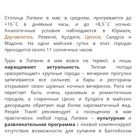
Столица Латвии в мае, в среднем, прогревается до
+16˚C в дневные часы, и до +8,5˚C ночью.
Аналогичные условия наблюдаются в Юрмале,
Даугавпилсе
, Резекне, Кулдиге,
Цесисе
, Салдусе и
Мадоне. На одни майские сутки в этих городах
приходится около 11 солнечных часов.
Туры в Латвию в мае вовсе не теряют, а лишь
наращивают актуальность
. Теплая погода
«раскрепощает» крупные города – вечерние прогулки
затягиваются все сильнее, а бары и рестораны
открывают сезон шумных ночных вечеринок. Рига не
перестает быть очень красивым и романтичным
городом, а старинные Цесис и Кулдига в майских
декорациях обретают еще более харизматичный вид.
People Travel рекомендует к посещению в мае
практически любой город Латвии –
культурная
и
развлекательная
программа
с лихвой компенсируют
отсутствие возможности для купания в Балтийском