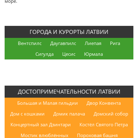
море.
ГОРОДА И КУРОРТЫ ЛАТВИИ
Вентспилс
Даугавпилс
Лиепая
Рига
Сигулда
Цесис
Юрмала
ДОСТОПРИМЕЧАТЕЛЬНОСТИ ЛАТВИИ
Большая и Малая гильдии
Двор Конвента
Дом с кошками
Домик палача
Домский собор
Концертный зал Дзинтари
Костёл Святого Петра
Мостик влюблённых
Пороховая башня