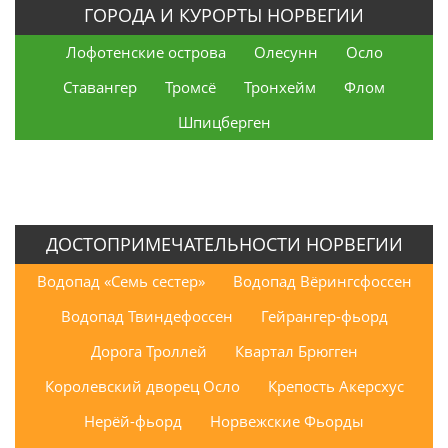
ГОРОДА И КУРОРТЫ НОРВЕГИИ
Лофотенские острова
Олесунн
Осло
Ставангер
Тромсё
Тронхейм
Флом
Шпицберген
ДОСТОПРИМЕЧАТЕЛЬНОСТИ НОРВЕГИИ
Водопад «Семь сестер»
Водопад Вёрингсфоссен
Водопад Твиндефоссен
Гейрангер-фьорд
Дорога Троллей
Квартал Брюгген
Королевский дворец Осло
Крепость Акерсхус
Нерёй-фьорд
Норвежские Фьорды