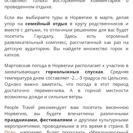
оставляют только восторженные комментарии о
проведенном отдыхе.
Если вы выбираете туры в Норвегию в марте, делая
упор на
семейный отдых
в кругу родственников и
вместе с детьми, то отличным решением для вас будет
посетить Гаусдалу. Здесь есть огромный
развлекательный комплекс, рассчитанный как раз на
детскую аудиторию. Вы найдете множество горок и
катков.
Мартовская погода в Норвегии располагает к участию в
захватывающих
горнолыжных спусках
. Средняя
температура днем составляет -2…-3 градуса по Цельсию.
Однако важно заметить, что погода в этот период
достаточно переменчива. А в горной местности
возможны дожди и сильные ветры.
People Travel рекомендует вам посетить весеннюю
Норвегию, вы будете впечатлены различными
праздниками, фестивалями
и другими культурными
мероприятиями, проводимыми в это время в стране. В
Осло
, например, будет проходить «Международный