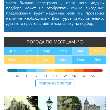
часто бывают перегружены, из-за чего модуль
подбора может не отображать самые выгодные
предложения. Будет надежнее, если мы проверим
наличие необходимых Вам туров самостоятельно.
Для этого просто
оставьте нам заявку
на подбор.
ПОГОДА ПО МЕСЯЦАМ (°С)
Янв
Фев
Мар
Апр
Май
Июн
Июл
Авг
Сен
Окт
Ноя
Дек
-12
-5
+2
+8
+14
+20
+26
+33
+39
ПОДРОБНЕЕ О ПОГОДЕ