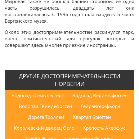
Мировая также не обошла башню стороной: ее одна
часть разрушилась, двадцать лет она
восстанавливалась. С 1996 года стала входить в часть
Бергенского музея.
Около этих достопримечательностей раскинулся парк,
очень притягательный для прогулок, которые и
совершают здесь многие приезжие иностранцы.
ДРУГИЕ ДОСТОПРИМЕЧАТЕЛЬНОСТИ
НОРВЕГИИ
Водопад «Семь сестер»
Водопад Вёрингсфоссен
Водопад Твиндефоссен
Гейрангер-фьорд
Дорога Троллей
Квартал Брюгген
Королевский дворец Осло
Крепость Акерсхус
Нерёй-фьорд
Норвежские Фьорды