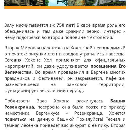
Залу насчитывается аж
750 лет
! В своё время роль его
обесценилась и там даже хранили зерно, интерес к
нему подогрелся во второй половине 19 столетия.
Вторая Мировая наложила на Холл свой неизгладимый
отпечаток: рисунки стен и сводов утратились навсегда.
Сегодня Хоконс Хол применяют для официальных
мероприятий, он даже удосуживается
посещения Его
Величества
. Во время проведения в Бергене многих
праздников и фестивалей, он закрывается. Кафе же,
разместившееся на замковой территории,
функционирует весь летний период.
Поблизости Зала Хокона раскинулась
Башня
Розенкранца
, построена она была позже по приказу
наместника Бергенхуса – Розенкранца. Хочется
подняться на данную башню? Пожалуйста! Тесная и
тёмная лесенка приведет вас аккурат к ее пику. Вторая