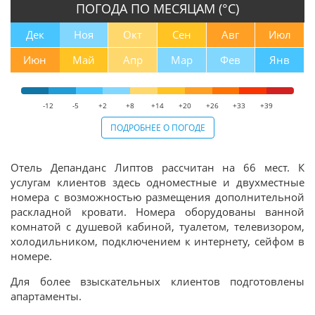
ПОГОДА ПО МЕСЯЦАМ (°С)
Дек
Ноя
Окт
Сен
Авг
Июл
Июн
Май
Апр
Мар
Фев
Янв
-12
-5
+2
+8
+14
+20
+26
+33
+39
ПОДРОБНЕЕ О ПОГОДЕ
Отель Депанданс Липтов рассчитан на 66 мест. К
услугам клиентов здесь одноместные и двухместные
номера с возможностью размещения дополнительной
раскладной кровати. Номера оборудованы ванной
комнатой с душевой кабиной, туалетом, телевизором,
холодильником, подключением к интернету, сейфом в
номере.
Для более взыскательных клиентов подготовлены
апартаменты.