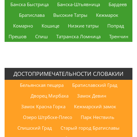
Банска Быстрица
Банска-Штьявница
Бардеев
Братислава
Высокие Татры
Кежмарок
Комарно
Кошице
Низкие татры
Попрад
Прешов
Спиш
Татранска Ломница
Тренчин
ДОСТОПРИМЕЧАТЕЛЬНОСТИ СЛОВАКИИ
Бельянская пещера
Братиславский Град
Дворец Мирбаха
Замок Девин
Замок Красна Горка
Кежмарский замок
Озеро Штрбске-Плесо
Парк Нествиль
Спишский Град
Старый город Братиславы