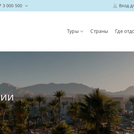
7 3 000 500
Вход д
Туры
Страны
Где отд
нии