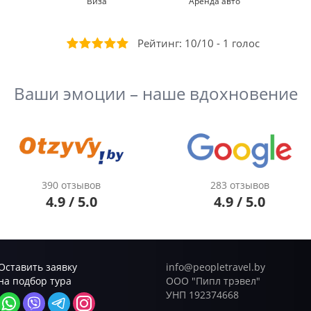
Виза
Аренда авто
Рейтинг:
10
/
10
-
1
голоc
Ваши эмоции – наше вдохновение
390 отзывов
283 отзывов
4.9 / 5.0
4.9 / 5.0
Оставить заявку
info@peopletravel.by
на подбор тура
ООО "Пипл трэвел"
УНП 192374668