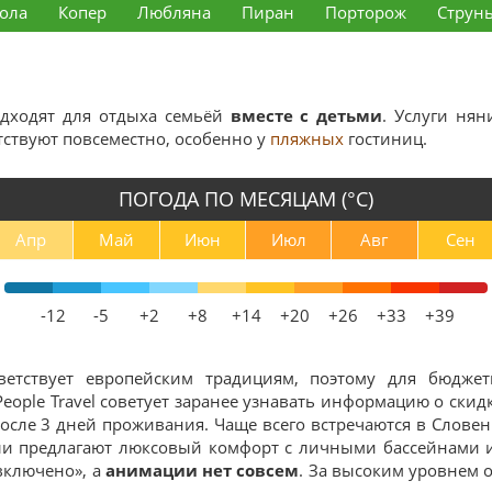
ола
Копер
Любляна
Пиран
Порторож
Струн
одходят для отдыха семьёй
вместе с детьми
. Услуги нян
тствуют повсеместно, особенно у
пляжных
гостиниц.
ПОГОДА ПО МЕСЯЦАМ (°С)
Апр
Май
Июн
Июл
Авг
Сен
-12
-5
+2
+8
+14
+20
+26
+33
+39
ветствует европейским традициям, поэтому для бюджет
 People Travel советует заранее узнавать информацию о ски
осле 3 дней проживания. Чаще всего встречаются в Словен
ли предлагают люксовый комфорт с личными бассейнами 
 включено», а
анимации нет совсем
. За высоким уровнем 