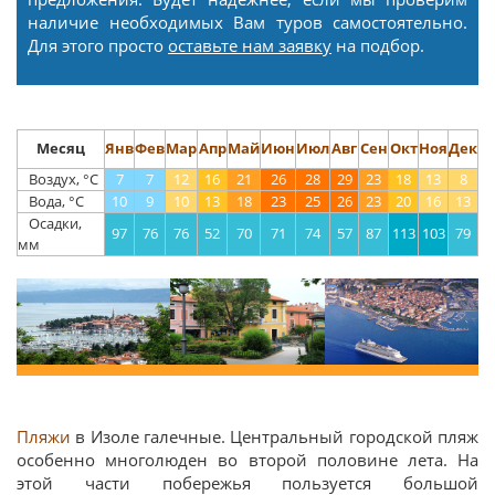
наличие необходимых Вам туров самостоятельно.
Для этого просто
оставьте нам заявку
на подбор.
Месяц
Янв
Фев
Мар
Апр
Май
Июн
Июл
Авг
Сен
Окт
Ноя
Дек
Воздух, °С
7
7
12
16
21
26
28
29
23
18
13
8
Вода, °С
10
9
10
13
18
23
25
26
23
20
16
13
Осадки,
97
76
76
52
70
71
74
57
87
113
103
79
мм
Пляжи
в Изоле галечные. Центральный городской пляж
особенно многолюден во второй половине лета. На
этой части побережья пользуется большой