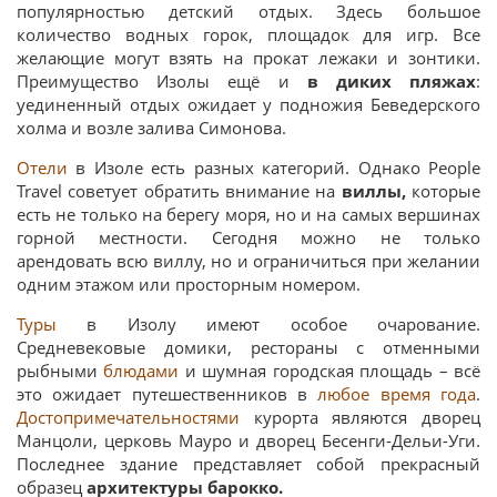
популярностью детский отдых. Здесь большое
количество водных горок, площадок для игр. Все
желающие могут взять на прокат лежаки и зонтики.
Преимущество Изолы ещё и
в диких пляжах
:
уединенный отдых ожидает у подножия Беведерского
холма и возле залива Симонова.
Отели
в Изоле есть разных категорий. Однако People
Travel советует обратить внимание на
виллы,
которые
есть не только на берегу моря, но и на самых вершинах
горной местности. Сегодня можно не только
арендовать всю виллу, но и ограничиться при желании
одним этажом или просторным номером.
Туры
в Изолу имеют особое очарование.
Средневековые домики, рестораны с отменными
рыбными
блюдами
и шумная городская площадь – всё
это ожидает путешественников в
любое время года
.
Достопримечательностями
курорта являются дворец
Манцоли, церковь Мауро и дворец Бесенги-Дельи-Уги.
Последнее здание представляет собой прекрасный
образец
архитектуры барокко.