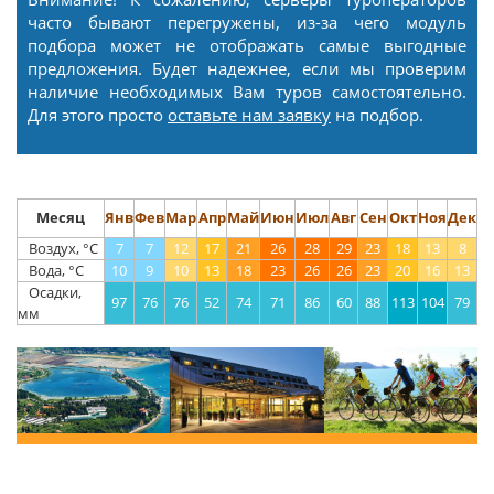
часто бывают перегружены, из-за чего модуль
подбора может не отображать самые выгодные
предложения. Будет надежнее, если мы проверим
наличие необходимых Вам туров самостоятельно.
Для этого просто
оставьте нам заявку
на подбор.
Месяц
Янв
Фев
Мар
Апр
Май
Июн
Июл
Авг
Сен
Окт
Ноя
Дек
Воздух, °С
7
7
12
17
21
26
28
29
23
18
13
8
Вода, °С
10
9
10
13
18
23
26
26
23
20
16
13
Осадки,
97
76
76
52
74
71
86
60
88
113
104
79
мм