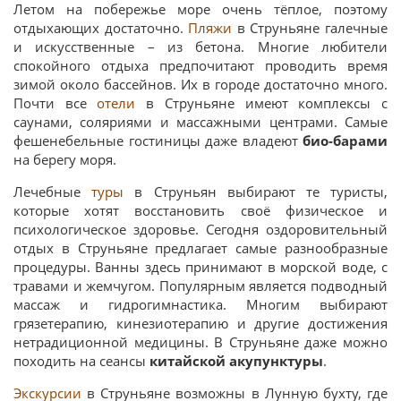
Летом на побережье море очень тёплое, поэтому
отдыхающих достаточно.
Пляжи
в Струньяне галечные
и искусственные – из бетона. Многие любители
спокойного отдыха предпочитают проводить время
зимой около бассейнов. Их в городе достаточно много.
Почти все
отели
в Струньяне имеют комплексы с
саунами, соляриями и массажными центрами. Самые
фешенебельные гостиницы даже владеют
био-барами
на берегу моря.
Лечебные
туры
в Струньян выбирают те туристы,
которые хотят восстановить своё физическое и
психологическое здоровье. Сегодня оздоровительный
отдых в Струньяне предлагает самые разнообразные
процедуры. Ванны здесь принимают в морской воде, с
травами и жемчугом. Популярным является подводный
массаж и гидрогимнастика. Многим выбирают
грязетерапию, кинезиотерапию и другие достижения
нетрадиционной медицины. В Струньяне даже можно
походить на сеансы
китайской акупунктуры
.
Экскурсии
в Струньяне возможны в Лунную бухту, где