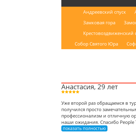
Андреевский спуск
Замковая гора
Замо
Крестовоздвиженский 
Собор Святого Юра
Соф
Анастасия, 29 лет
Уже второй раз обращаемся в тур
получился просто замечательны
профессионализм и отличную орг
наши ожидания. Спасибо People 
показать полностью