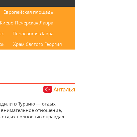
Европейская площадь
Киево-Печерская Лавра
ок
Почаевская Лавра
ок
Храм Святого Георгия
Анталья
 Ездили в Турцию — отдых
а внимательное отношение,
а отдых полностью оправдал