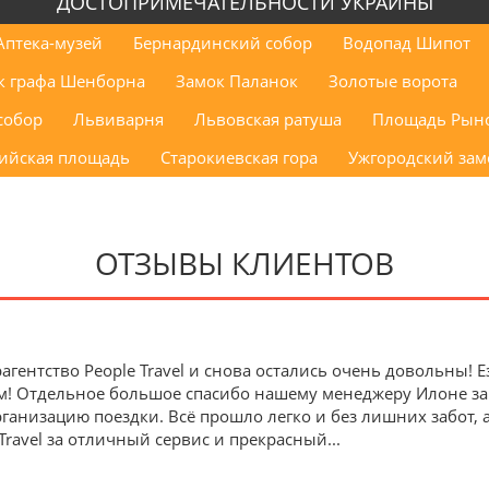
ДОСТОПРИМЕЧАТЕЛЬНОСТИ УКРАИНЫ
Аптека-музей
Бернардинский собор
Водопад Шипот
к графа Шенборна
Замок Паланок
Золотые ворота
собор
Львиварня
Львовская ратуша
Площадь Рын
ийская площадь
Старокиевская гора
Ужгородский зам
ОТЗЫВЫ КЛИЕНТОВ
агентство People Travel и снова остались очень довольны!
м! Отдельное большое спасибо нашему менеджеру Илоне з
анизацию поездки. Всё прошло легко и без лишних забот, 
Travel за отличный сервис и прекрасный
...