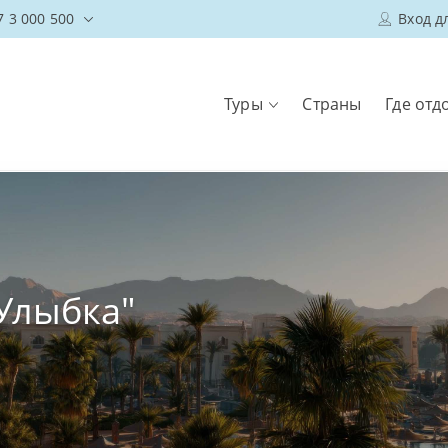
7 3 000 500
Вход д
Туры
Страны
Где отд
"Улыбка"