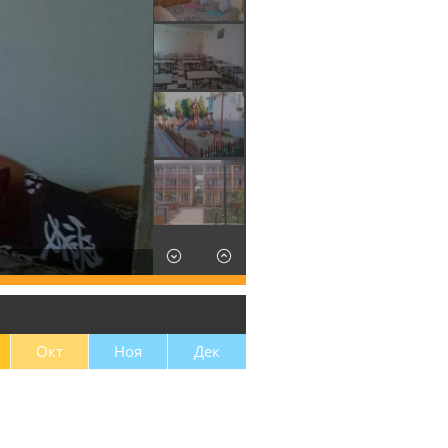
Окт
Ноя
Дек