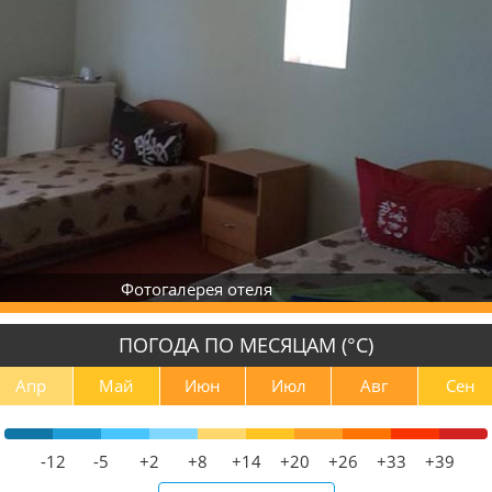
Фотогалерея отеля
ПОГОДА ПО МЕСЯЦАМ (°С)
Апр
Май
Июн
Июл
Авг
Сен
-12
-5
+2
+8
+14
+20
+26
+33
+39