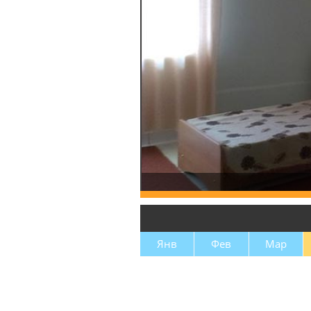
Янв
Фев
Мар