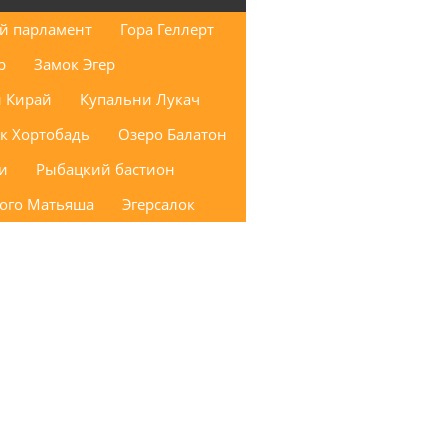
й парламент
Гора Геллерт
р
Замок Эгер
 Кирай
Купальни Лукач
к Хортобадь
Озеро Балатон
и
Рыбацкий бастион
того Матьяша
Эгерсалок