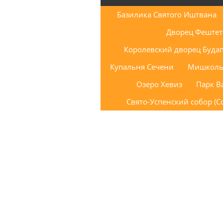
Базилика Святого Иштвана
Дворец Феште
Королевский дворец Буда
Купальня Сечени
Мишколь
Озеро Хевиз
Парк В
Свято-Успенский собор (С