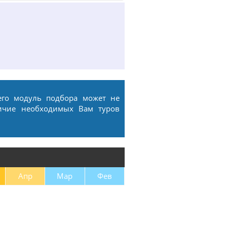
его модуль подбора может не
ичие необходимых Вам туров
Апр
Мар
Фев