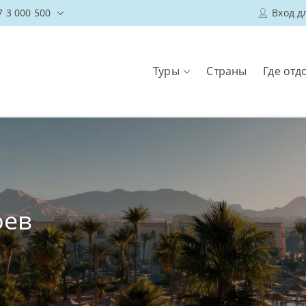
7 3 000 500
Вход д
Туры
Страны
Где отд
оев