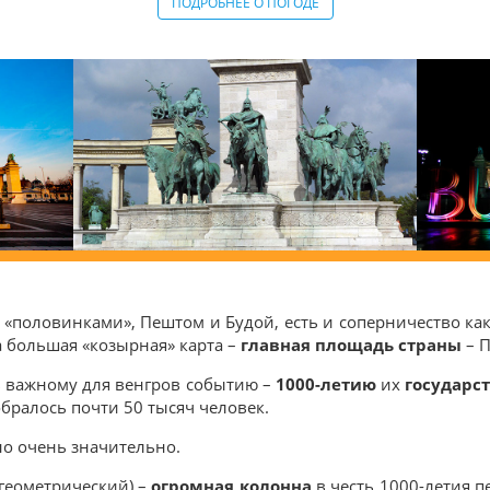
ПОДРОБНЕЕ О ПОГОДЕ
«половинками», Пештом и Будой, есть и соперничество какое
а большая «козырная» карта –
главная площадь страны
– П
 важному для венгров событию –
1000-летию
их
государс
собралось почти 50 тысяч человек.
о очень значительно.
 геометрический) –
огромная колонна
в честь 1000-летия п