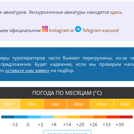
ых авиатуров. Экскурсионные авиатуры находятся
здесь
.
ашем официальном
Instagram
и
Telegram-канале
!
веры туроператоров часто бывают перегружены, из-за ч
 предложения. Будет надежнее, если мы проверим нал
сто
оставьте нам заявку
на подбор.
ПОГОДА ПО МЕСЯЦАМ (°С)
Окт
Сен
Авг
Июл
Июн
Май
-12
-5
+2
+8
+14
+20
+26
+33
+39