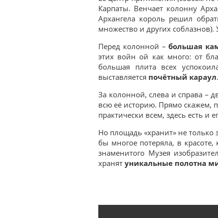
Карпаты. Венчает колонну Арха
Архангела король решил обрат
множество и других соблазнов).
Перед колонной –
большая ка
этих войн ой как много: от бл
большая плита всех успокои
выставляется
почётный караул
За колонной, слева и справа – 
всю её историю. Прямо скажем,
практически всем, здесь есть и е
Но площадь «хранит» не только э
бы многое потеряла, в красоте,
знаменитого Музея изобразител
хранят
уникальные полотна м