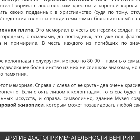
нгел Гавриил с апостольским крестом и короной короля И
ить своих подданных в христианство (судя по тому, отк
 У подножия колонны вожди семи самых больших племён это
менная плита
. Это мемориал в честь венгерских солдат, 
агородных, с османами, до постыдных, это уже под флаг
ла и примирила. В честь каждого из погибших по зна
.
две колоннады полукругом, метров по 80-90 – память о сам
 подавляющее большинство из них не слишком знакомы, но 
го памятник.
тот мемориал. Справа и слева от её круга - два очень крас
 конечно. Если стоять лицом к колоннадам, то слева буде
ьных искусств, и справа, символично, здание Музея сов
ировой живописи
, которым может позавидовать любой са
ДРУГИЕ ДОСТОПРИМЕЧАТЕЛЬНОСТИ ВЕНГРИИ