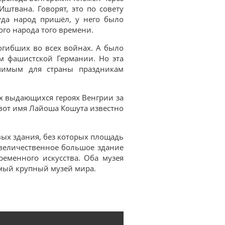
штвана. Говорят, это по совету
уда народ пришёл, у него было
го народа того времени.
погибших во всех войнах. А было
ом фашистской Германии. Но эта
чимым для страны праздникам
ых выдающихся героях Венгрии за
вот имя Лайоша Кошута известно
ивых здания, без которых площадь
т величественное большое здание
ременного искусства. Оба музея
мый крупный музей мира.