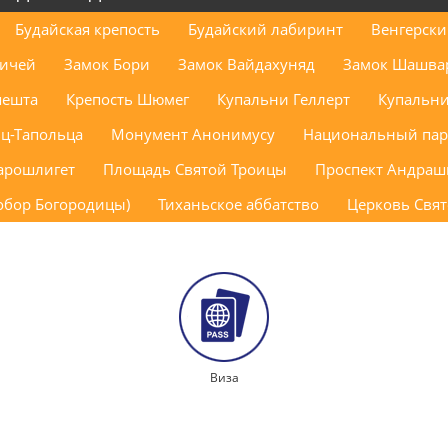
Будайская крепость
Будайский лабиринт
Венгерски
тичей
Замок Бори
Замок Вайдахуняд
Замок Шашва
пешта
Крепость Шюмег
Купальни Геллерт
Купальни
ц-Тапольца
Монумент Анонимусу
Национальный пар
арошлигет
Площадь Святой Троицы
Проспект Андраш
обор Богородицы)
Тиханьское аббатство
Церковь Свя
Виза