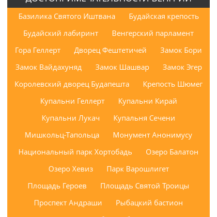
Базилика Святого Иштвана
Будайская крепость
Будайский лабиринт
Венгерский парламент
Гора Геллерт
Дворец Фештетичей
Замок Бори
Замок Вайдахуняд
Замок Шашвар
Замок Эгер
Королевский дворец Будапешта
Крепость Шюмег
Купальни Геллерт
Купальни Кирай
Купальни Лукач
Купальня Сечени
Мишкольц-Тапольца
Монумент Анонимусу
Национальный парк Хортобадь
Озеро Балатон
Озеро Хевиз
Парк Варошлигет
Площадь Героев
Площадь Святой Троицы
Проспект Андраши
Рыбацкий бастион