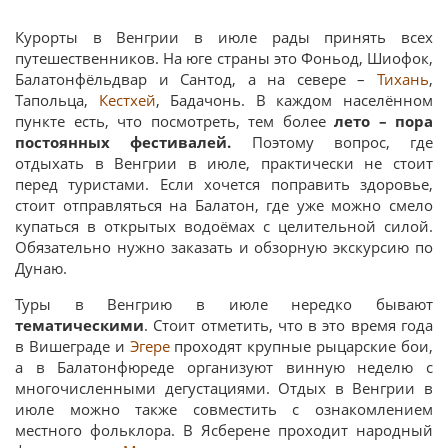
Курорты в Венгрии в июле рады принять всех
путешественников. На юге страны это Фоньод, Шиофок,
Балатонфёльдвар и Сантод, а на севере –
Тихань
,
Тапольца,
Кестхей
, Бадачонь. В каждом населённом
пункте есть, что посмотреть, тем более
лето – пора
постоянных фестивалей.
Поэтому вопрос, где
отдыхать в Венгрии в июле, практически не стоит
перед туристами. Если хочется поправить здоровье,
стоит отправляться на Балатон, где уже можно смело
купаться в открытых водоёмах с целительной силой.
Обязательно нужно заказать и обзорную экскурсию по
Дунаю.
Туры в Венгрию в июле нередко бывают
тематическими
. Стоит отметить, что в это время года
в Вишеграде и
Эгере
проходят крупные рыцарские бои,
а в Балатонфюреде организуют винную неделю с
многочисленными дегустациями. Отдых в Венгрии в
июле можно также совместить с ознакомлением
местного фольклора. В Ясберене проходит народный