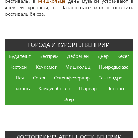
фестиваль, в
Мишкольце
день музыки устраивают в
древней крепости, в Шарашпатаке можно посетить
фестиваль блюза.
ГОРОДА И КУРОРТЫ ВЕНГРИИ
Будапешт
Веспрем
Дебрецен
Дьёр
Кёсег
Кестхей
Кечкемет
Мишкольц
Ньиредьхаза
Печ
Сегед
Секешфехервар
Сентендре
Тихань
Хайдусобосло
Шарвар
Шопрон
Эгер
ДОСТОПРИМЕЧАТЕЛЬНОСТИ ВЕНГРИИ