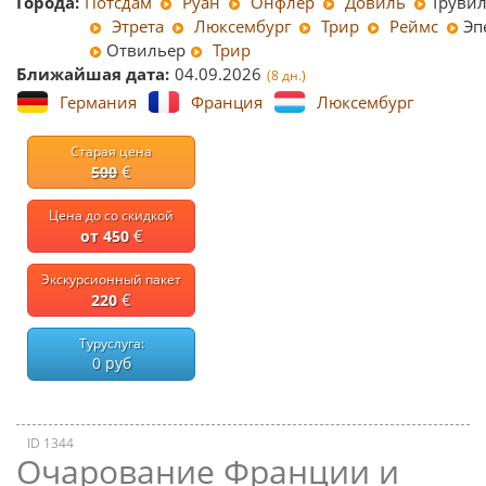
Города:
Потсдам
Руан
Онфлёр
Довиль
Труви
Этрета
Люксембург
Трир
Реймс
Эп
Отвильер
Трир
Ближайшая дата:
04.09.2026
(8 дн.)
Германия
Франция
Люксембург
Старая цена
€
500
Цена до со скидкой
€
от 450
Экскурсионный пакет
€
220
Туруслуга:
0 руб
ID 1344
Очарование Франции и