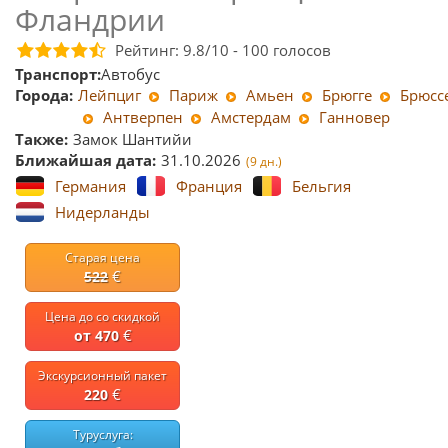
Фландрии
Рейтинг:
9.8
/10 -
100
голосов
Транспорт:
Автобус
Города:
Лейпциг
Париж
Амьен
Брюгге
Брюсс
Антверпен
Амстердам
Ганновер
Также:
Замок Шантийи
Ближайшая дата:
31.10.2026
(9 дн.)
Германия
Франция
Бельгия
Нидерланды
Старая цена
€
522
Цена до со скидкой
€
от 470
Экскурсионный пакет
€
220
Туруслуга: