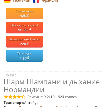
Германия
Франция
Старая цена
€
428
Цена до со скидкой
€
от 385
Экскурсионный пакет
€
220
Туруслуга:
0 руб
ID 1385
Шарм Шампани и дыхание
Нормандии
Рейтинг:
9.2
/10 -
824
голоса
Транспорт:
Автобус