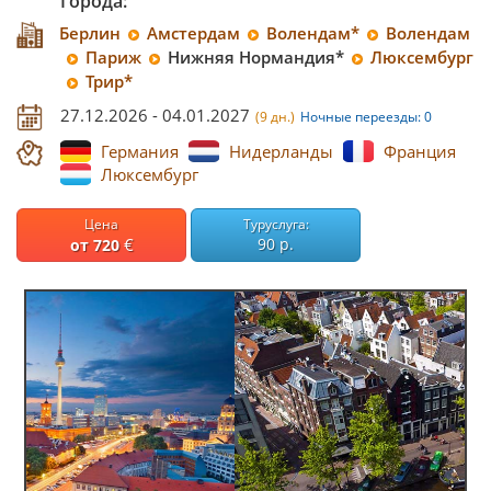
Города:
Берлин
Амстердам
Волендам*
Волендам
Париж
Нижняя Нормандия*
Люксембург
Трир*
27.12.2026 - 04.01.2027
(9 дн.)
Ночные переезды: 0
Германия
Нидерланды
Франция
Люксембург
Цена
Туруслуга:
€
90 р.
от 720