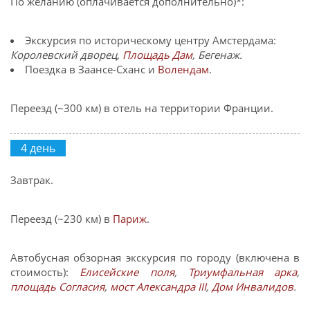
По желанию (оплачивается дополнительно)*:
Экскурсия по историческому центру Амстердама:
Королевский дворец,
Площадь Дам
,
Бегенаж.
Поездка в Заансе-Сханс и
Волендам
.
Переезд (~300 км) в отель на территории Франции.
4 день
Завтрак.
Переезд (~230 км) в
Париж
.
Автобусная обзорная экскурсия по городу (включена в
стоимость):
Елисейские поля
,
Триумфальная арка
,
площадь Согласия
,
мост Александра III
,
Дом Инвалидов
.