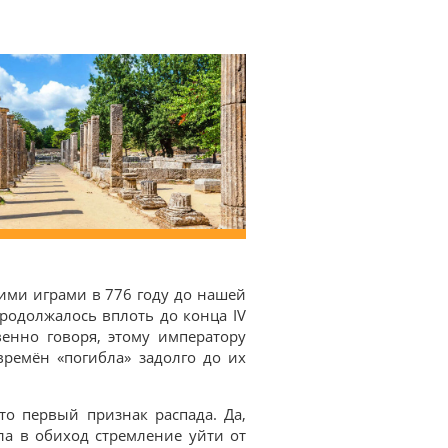
ими играми в 776 году до нашей
продолжалось вплоть до конца IV
енно говоря, этому императору
времён «погибла» задолго до их
то первый признак распада. Да,
ла в обиход стремление уйти от