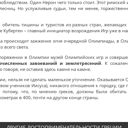
облюдством. Один Нерон чего только стоит. Этот римский 
лесниц. Но услужливые судьи, тем не менее, торжествен
– обитель тишины и туристов из разных стран, желающих п
е Кубертен – главный инициатор возрождения Игр уже в на
гда происходит зажжение огня очередной Олимпиады, в Ол
о всего света.
споряжении в Олимпии музей Олимпийских игр и соверш
очисленных завоеваний и землетрясений
. К сожале
 говоря, не оставив здесь камня на камне.
пии, нельзя не сделать маленькое уточнение. Оказывается 
твом учеников Иисуса), никакого отношения к городку, гд
я потому, что, по мнению греков, должны были обитат
ометрах в 400, почти на другом конце страны.
ДРУГИЕ ДОСТОПРИМЕЧАТЕЛЬНОСТИ ГРЕЦИИ