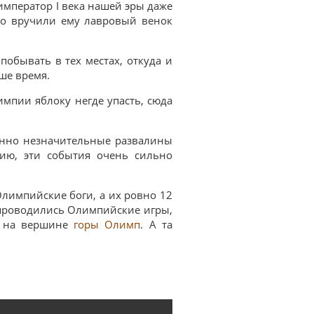
император I века нашей эры даже
но вручили ему лавровый венок
обывать в тех местах, откуда и
ше время.
импии яблоку негде упасть, сюда
енно незначительные развалины
нию, эти события очень сильно
Олимпийские боги, а их ровно 12
е проводились Олимпийские игры,
ь на вершине
горы Олимп
. А та