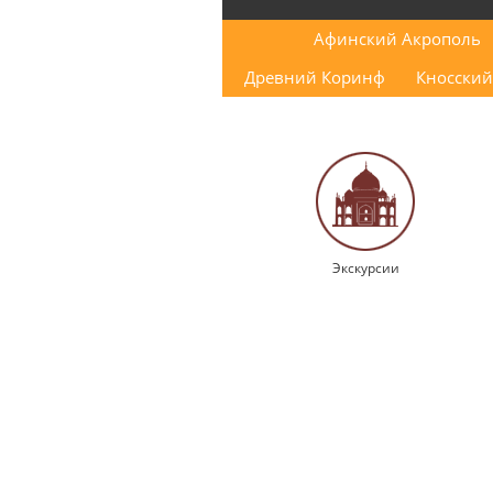
Афинский Акрополь
Древний Коринф
Кносский
Экскурсии