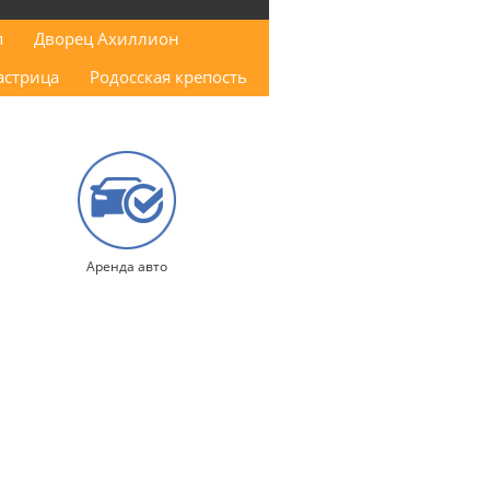
п
Дворец Ахиллион
астрица
Родосская крепость
Аренда авто