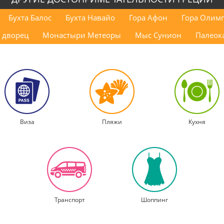
Бухта Балос
Бухта Навайо
Гора Афон
Гора Олим
 дворец
Монастыри Метеоры
Мыс Сунион
Палеок
Виза
Пляжи
Кухня
Транспорт
Шоппинг