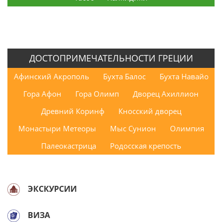
ДОСТОПРИМЕЧАТЕЛЬНОСТИ ГРЕЦИИ
Афинский Акрополь
Бухта Балос
Бухта Навайо
Гора Афон
Гора Олимп
Дворец Ахиллион
Древний Коринф
Кносский дворец
Монастыри Метеоры
Мыс Сунион
Олимпия
Палеокастрица
Родосская крепость
ЭКСКУРСИИ
ВИЗА