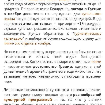
время года отметка термометра может опуститься до +5
градусов. По сравнению с Беларусью,
погода в Греции
в ноябре
достаточно теплая, однако для
купального
сезона
такую погоду сложно назвать подходящей. Вода
еще о
тносительно теплая
– примерно +18 градусов,
однако купаться решаются только самые отчаянные и
закаленные. Лучше обратитесь к "
Туристическому
календарю
" и выберите более подходящую страну для
пляжного отдыха в ноябре
.
Но все же тем, чей отпуск пришелся на ноябрь, не стоит
отчаиваться и считать свой отдых безнадежно
испорченным. Конечно, теплое море и отличные
пляжи
– несомненное
достоинство Греции
, однако в этой
удивительной древней стране есть еще много того, что
вызывает интерес независимо от погоды и времени
года.
Лишенные возможности купаться и посещать пляжи,
осенние туристы могут восполнить это
разнообразной
культурной программой
– то, на что у летних
туристов обычно никогда не хватает времени. People