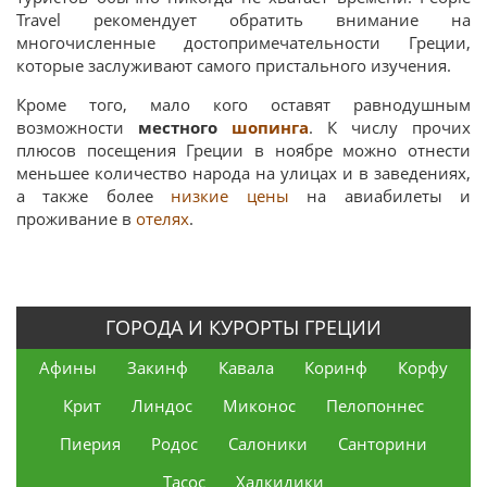
Travel рекомендует обратить внимание на
многочисленные достопримечательности Греции,
которые заслуживают самого пристального изучения.
Кроме того, мало кого оставят равнодушным
возможности
местного
шопинга
. К числу прочих
плюсов посещения Греции в ноябре можно отнести
меньшее количество народа на улицах и в заведениях,
а также более
низкие цены
на авиабилеты и
проживание в
отелях
.
ГОРОДА И КУРОРТЫ ГРЕЦИИ
Афины
Закинф
Кавала
Коринф
Корфу
Крит
Линдос
Миконос
Пелопоннес
Пиерия
Родос
Салоники
Санторини
Тасос
Халкидики