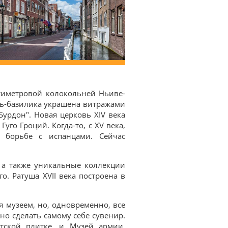
ятиметровой колокольней Ньиве-
овь-базилика украшена витражами
Бурдон". Новая церковь XIV века
го Гроций. Когда-то, с XV века,
 борьбе с испанцами. Сейчас
, а также уникальные коллекции
о. Ратуша XVII века построена в
ся музеем, но, одновременно, все
но сделать самому себе сувенир.
фтской плитке, и Музей армии,