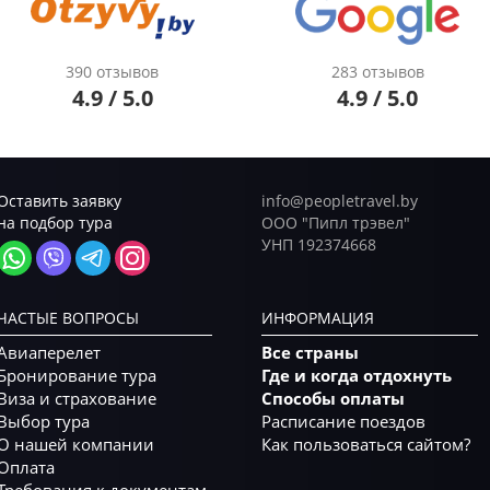
390 отзывов
283 отзывов
4.9 / 5.0
4.9 / 5.0
Оставить заявку
info@peopletravel.by
на подбор тура
ООО "Пипл трэвел"
УНП 192374668
ЧАСТЫЕ ВОПРОСЫ
ИНФОРМАЦИЯ
Авиаперелет
Все страны
Бронирование тура
Где и когда отдохнуть
Виза и страхование
Способы оплаты
Выбор тура
Расписание поездов
О нашей компании
Как пользоваться сайтом?
Оплата
Требования к документам