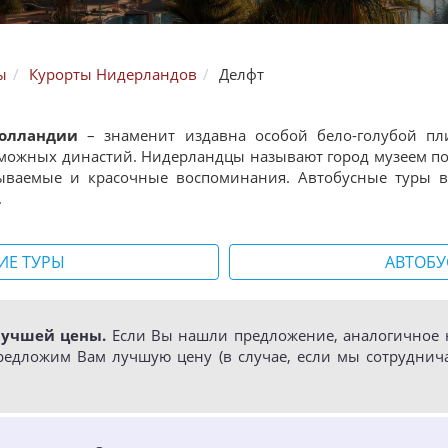
ы
Курорты Нидерландов
Делфт
Голландии
– знаменит издавна особой бело-голубой пли
можных династий. Нидерландцы называют город музеем по
бываемые и красочные воспоминания. Автобусные туры 
.
ИЕ ТУРЫ
АВТОБУ
лучшей цены.
Если Вы нашли предложение, аналогичное н
редложим Вам лучшую цену (в случае, если мы сотруднич