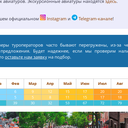
ых авиатуров. Экскурсионные авиатуры находятся
здесь
.
ашем официальном
Instagram
и
Telegram-канале
!
веры туроператоров часто бывают перегружены, из-за ч
 предложения. Будет надежнее, если мы проверим нал
сто
оставьте нам заявку
на подбор.
в
Фев
Мар
Апр
Май
Июн
Июл
Авг
6
9
12
15
17
20
20
5
5
8
11
15
17
18
39
30
32
53
67
72
79