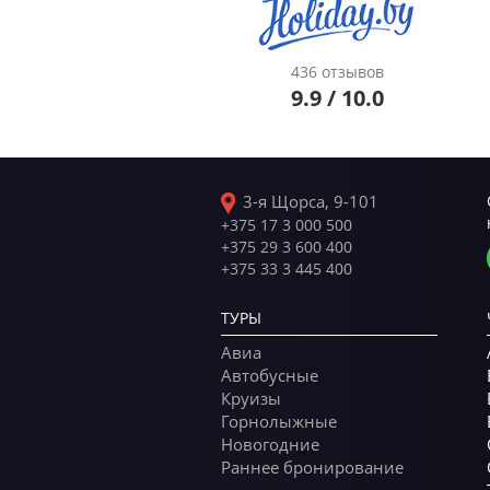
436 отзывов
9.9 / 10.0
3-я Щорса, 9-101
+375 17 3 000 500
+375 29 3 600 400
+375 33 3 445 400
ТУРЫ
Авиа
Автобусные
Круизы
Горнолыжные
Новогодние
Раннее бронирование