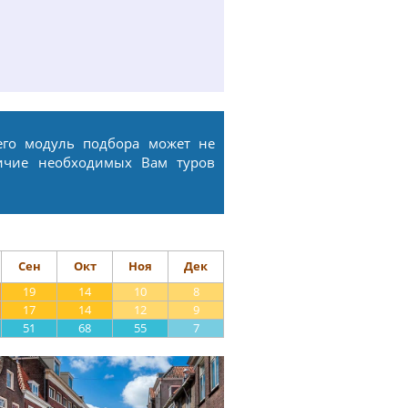
его модуль подбора может не
ичие необходимых Вам туров
Сен
Окт
Ноя
Дек
19
14
10
8
17
14
12
9
51
68
55
7