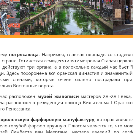
щему
потрясающа
. Например, главная площадь со стодев
в стране. Готическая семидесятипятиметровая Старая церк
действуют три органа, а в колокольне каждый час бьет "
. Здесь похоронена вся оранская династия и знаменитый Гу
ыми стенами, которые очень сильно пострадали при
олько Восточные ворота.
йчас расположен
музей живописи
мастеров XVI-XVII века
ла расположена резиденция принца Вильгельма I Оранског
о Ренессанса.
Королевскую фарфоровую мануфактуру
, которая являет
ло-голубой фарфор вручную. Плюсом является то, что мож
узей Ламберта ван Меертана, мастера изделий по дел