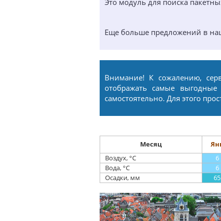
Это модуль для поиска пакетн
Еще больше предложений в н
Внимание! К сожалению, сер
отображать самые выгодные
самостоятельно. Для этого про
Месяц
Ян
Воздух, °С
6
Вода, °С
6
Осадки, мм
65