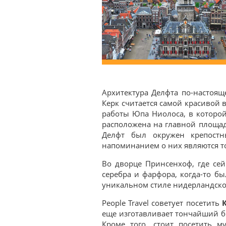
Архитектура Делфта по-настоя
Керк считается самой красивой 
работы Юпа Ниолоса, в которой 
расположена на главной площади
Делфт был окружен крепостн
напоминанием о них являются т
Во дворце Принсенхоф, где се
серебра и фарфора, когда-то бы
уникальном стиле нидерландског
People Travel советует посетить
еще изготавливает тончайший бе
Кроме того, стоит посетить м