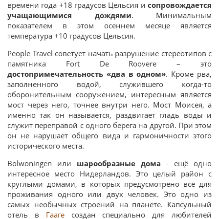
времени года +18 градусов Цельсия и
сопровождается
учащающимися дождями
. Минимальным
показателем в этом осеннем месяце является
температура +10 градусов Цельсия.
People Travel советует начать разрушение стереотипов с
памятника Fort De Roovere – это
достопримечательность «два в одном»
. Кроме рва,
заполненного водой, служившего когда-то
оборонительным сооружением, интересным является
мост через него, точнее внутри него. Мост Моисея, а
именно так он называется, раздвигает гладь воды и
служит переправой с одного берега на другой. При этом
он не нарушает общего вида и гармоничности этого
исторического места.
Bolwoningen или
шарообразные дома
- ещё одно
интересное место Нидерландов. Это целый район с
круглыми домами, в которых предусмотрено всё для
проживания одного или двух человек. Это одно из
самых необычных строений на планете. Капсульный
отель в
Гааге
создан специально для любителей