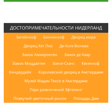
ДОСТОПРИМЕЧАТЕЛЬНОСТИ НИДЕРЛАНД
Бегейнхоф
Бинненхоф
Дворец мира
Дворец Хет Лоо
Де-Хоге-Велюве
Замок Аммеронген
Замок де Хаар
Замок Миддахтен
Зансе-Сханс
Кёкенхоф
Киндердейк
Королевский дворец в Амстердаме
Музей Мадам Тюссо в Амстердаме
Парк развлечений Эфтелинг
Плавучий цветочный рынок
Площадь Дам