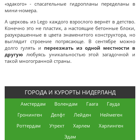
«эдакого» - спасательные гидропланы переделаны в
мини-номера.
А церковь из Lego каждого взрослого вернёт в детство.
Конечно это не пластик, а настоящие бетонные блоки,
разукрашенные в цвета знаменитого конструктора, но
выглядит строение потрясающе. В сентябре можно
долго гулять и
переезжать из одной местности в
другую
любуясь уникальностью этой загадочной и
такой многогранной страны.
ГОРОДА И КУРОРТЫ НИДЕРЛАНД
Амстердам
Волендам
Гаага
Гауда
Гронинген
Делфт
Лейден
Неймеген
Роттердам
Утрехт
Харлем
Харлинген
Эдам