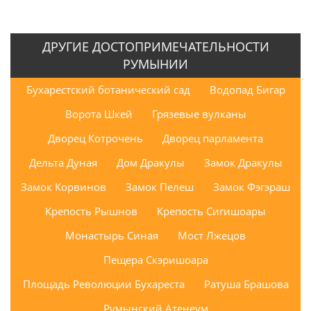
ДРУГИЕ ДОСТОПРИМЕЧАТЕЛЬНОСТИ
РУМЫНИИ
Бухарестский ботанический сад
Водопад Бигар
Ворота Шкей
Грязевые вулканы
Дворец Котрочень
Дворец парламента
Дельта Дуная
Дом Дракулы
Замок Дракулы
Замок Корвинов
Замок Пелеш
Замок Фэгэраш
Крепость Рышнов
Крепость Сигишоары
Монастырь Синая
Мост Лжецов
Пещера Скэришоара
Площадь Революции Бухареста
Ратуша Брашова
Румынский Атенеум