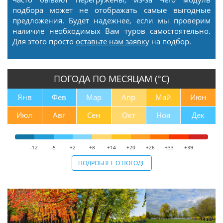
подбора может не отображать самые выгодные
предложения. Будет надежнее, если мы проверим
наличие необходимых Вам туров самостоятельно.
Для этого просто
оставьте нам заявку
на подбор.
ПОГОДА ПО МЕСЯЦАМ (°С)
Янв
Фев
Мар
Апр
Май
Июн
Июл
Авг
Сен
Окт
Ноя
Дек
-12
-5
+2
+8
+14
+20
+26
+33
+39
ПОДРОБНЕЕ О ПОГОДЕ