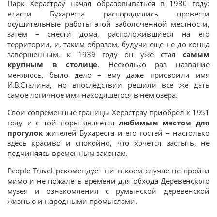
Парк Херастрау начал образовываться в 1930 году:
власти Бухареста распорядились провести
осушительные работы этой заболоченной местности,
затем – снести дома, расположившиеся на его
территории, и, таким образом, будучи еще не до конца
завершенным, к 1939 году он уже стал
самым
крупным в столице
. Несколько раз название
менялось, было дело – ему даже присвоили имя
И.В.Сталина, но впоследствии решили все же дать
самое логичное имя находящегося в нем озера.
Свои современные границы Херастрау приобрел к 1951
году и с той поры является
любимым местом для
прогулок
жителей Бухареста и его гостей – настолько
здесь красиво и спокойно, что хочется застыть, не
подчиняясь временным законам.
People Travel рекомендует ни в коем случае не пройти
мимо и не пожалеть времени для обхода Деревенского
музея и ознакомления с румынской деревенской
жизнью и народными промыслами.