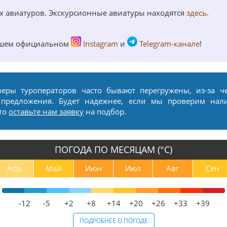
ых авиатуров. Экскурсионные авиатуры находятся
здесь
.
ашем официальном
Instagram
и
Telegram-канале
!
веры туроператоров часто бывают перегружены, из-за ч
 предложения. Будет надежнее, если мы проверим нал
сто
оставьте нам заявку
на подбор.
ПОГОДА ПО МЕСЯЦАМ (°С)
Апр
Май
Июн
Июл
Авг
Сен
-12
-5
+2
+8
+14
+20
+26
+33
+39
ПОДРОБНЕЕ О ПОГОДЕ