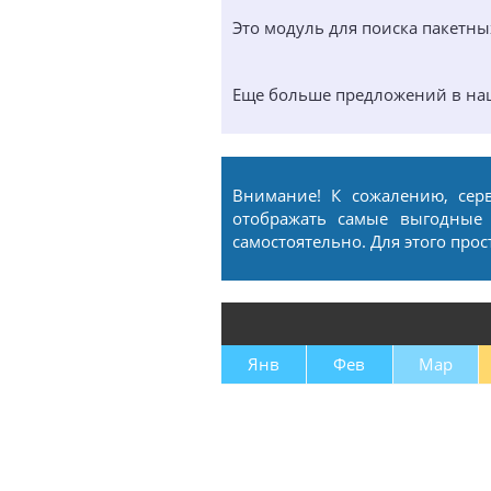
Это модуль для поиска пакетн
Еще больше предложений в н
Внимание! К сожалению, сер
отображать самые выгодные
самостоятельно. Для этого про
Янв
Фев
Мар