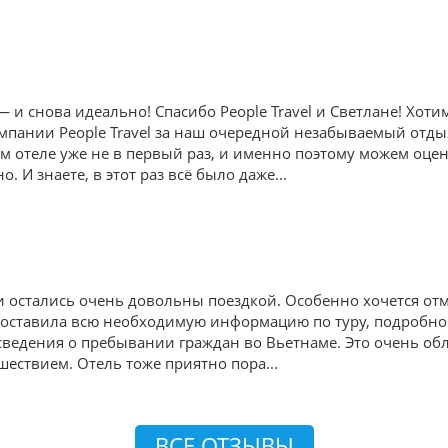
и снова идеально! Спасибо People Travel и Светлане! Хот
пании People Travel за наш очередной незабываемый отдых в
ом отеле уже не в первый раз, и именно поэтому можем оце
. И знаете, в этот раз всё было даже
...
и остались очень довольны поездкой. Особенно хочется о
доставила всю необходимую информацию по туру, подробно
ведения о пребывании граждан во Вьетнаме. Это очень обл
шествием. Отель тоже приятно пора
...
ВСЕ ОТЗЫВЫ