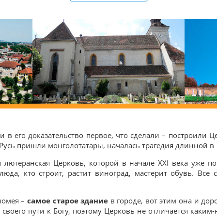
и в его доказательство первое, что сделали – построили 
а Русь пришли монголотатары, началась трагедия длинной в 
я лютеранская Церковь, которой в начале XXI века уже п
люда, кто строит, растит виноград, мастерит обувь. Все 
ломея –
самое старое здание
в городе, вот этим она и дор
своего пути к Богу, поэтому Церковь не отличается каким