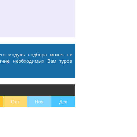
его модуль подбора может не
ичие необходимых Вам туров
Окт
Ноя
Дек