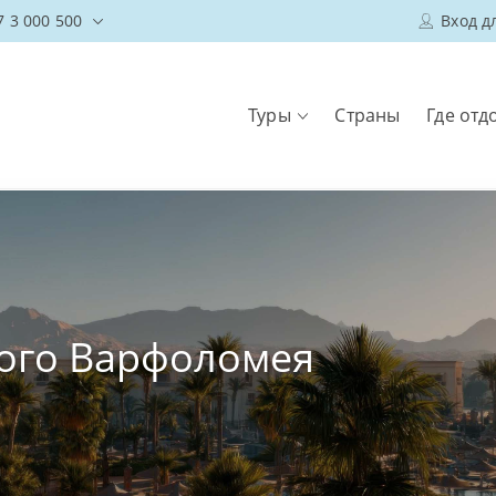
7 3 000 500
Вход д
Туры
Страны
Где отд
ого Варфоломея