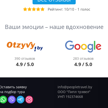
Рейтинг:
10
/
10
-
1
голос
Ваши эмоции – наше вдохновение
390 отзывов
283 отзывов
4.9 / 5.0
4.9 / 5.0
Оставить заявку
info@peopletravel.by
на подбор тура
ООО "Пипл трэвел"
УНП 192374668