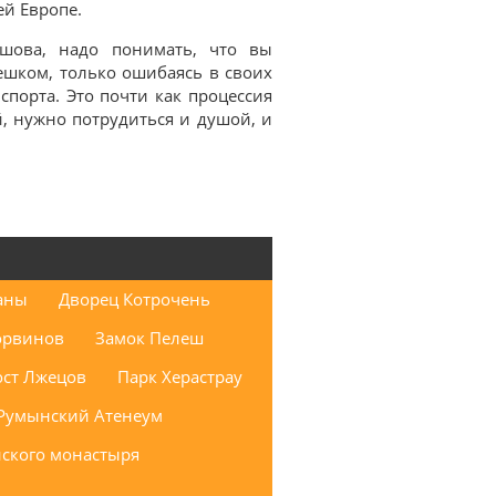
ей Европе.
ова, надо понимать, что вы
пешком, только ошибаясь в своих
спорта. Это почти как процессия
й, нужно потрудиться и душой, и
аны
Дворец Котрочень
орвинов
Замок Пелеш
ст Лжецов
Парк Херастрау
Румынский Атенеум
ского монастыря