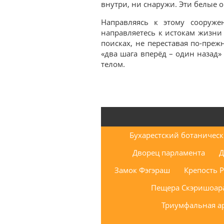
внутри, ни снаружи. Эти белые 
Направляясь к этому сооруже
направляетесь к истокам жизни 
поисках, не переставая по-преж
«два шага вперёд – один назад»
телом.
Бухарестский ботаническ
Дворец парламента
Д
Замок Фэгэраш
Крепость 
Пещера Скэришоар
Триумфальная ар