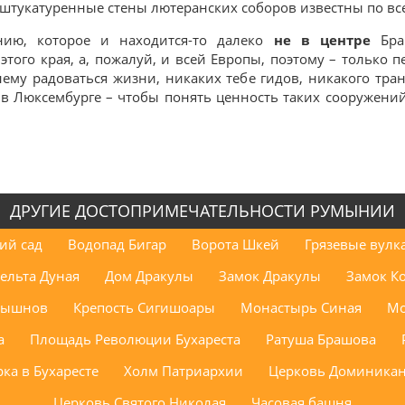
оштукатуренные стены лютеранских соборов известны по вс
нию, которое и находится-то далеко
не в центре
Браш
этого края, а, пожалуй, и всей Европы, поэтому – только 
нему радоваться жизни, никаких тебе гидов, никакого тран
 в Люксембурге – чтобы понять ценность таких сооружени
ДРУГИЕ ДОСТОПРИМЕЧАТЕЛЬНОСТИ РУМЫНИИ
ий сад
Водопад Бигар
Ворота Шкей
Грязевые вулк
ельта Дуная
Дом Дракулы
Замок Дракулы
Замок К
Рышнов
Крепость Сигишоары
Монастырь Синая
Мо
а
Площадь Революции Бухареста
Ратуша Брашова
ка в Бухаресте
Холм Патриархии
Церковь Доминикан
Церковь Святого Николая
Часовая башня