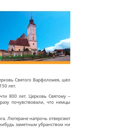
Церковь Святого Варфоломея, шёл
150 лет.
очти 800 лет. Церковь Святому –
сразу почувствовали, что немцы
ога. Лютеране напрочь отвергают
-нибудь заметным убранством ни