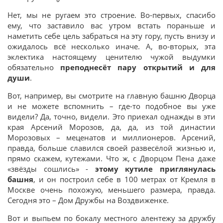
Нет, мы не ругаем это строение. Во-первых, спасибо
ему, что заставило вас утром встать пораньше и
наметить себе цель забраться на эту гору, пусть внизу и
ожидалось всё несколько иначе. А, во-вторых, эта
эклектика настоящему ценителю чужой выдумки
обязательно
преподнесёт пару открытий и для
души
.
Вот, например, вы смотрите на главную башню Дворца
и не можете вспомнить – где-то подобное вы уже
видели? Да, точно, видели. Это приехал однажды в эти
края Арсений Морозов, да, да, из той династии
Морозовых – меценатов и миллионеров. Арсений,
правда, больше славился своей развесёлой жизнью и,
прямо скажем, кутежами. Что ж, с Дворцом Пена даже
«звёзды сошлись» -
этому кутиле приглянулась
башня
, и он построил себе в 100 метрах от Кремля в
Москве очень похожую, меньшего размера, правда.
Сегодня это – Дом Дружбы на Воздвиженке.
Вот и выпьем по бокалу местного алентежу за дружбу