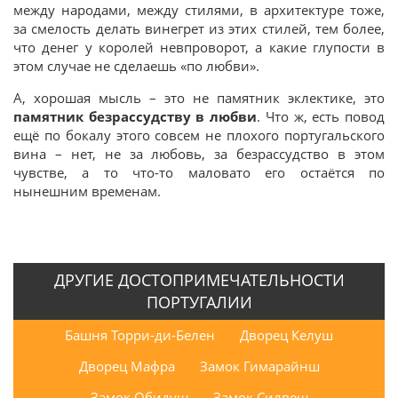
между народами, между стилями, в архитектуре тоже,
за смелость делать винегрет из этих стилей, тем более,
что денег у королей невпроворот, а какие глупости в
этом случае не сделаешь «по любви».
А, хорошая мысль – это не памятник эклектике, это
памятник безрассудству в любви
. Что ж, есть повод
ещё по бокалу этого совсем не плохого португальского
вина – нет, не за любовь, за безрассудство в этом
чувстве, а то что-то маловато его остаётся по
нынешним временам.
ДРУГИЕ ДОСТОПРИМЕЧАТЕЛЬНОСТИ
ПОРТУГАЛИИ
Башня Торри-ди-Белен
Дворец Келуш
Дворец Мафра
Замок Гимарайнш
Замок Обидуш
Замок Силвеш