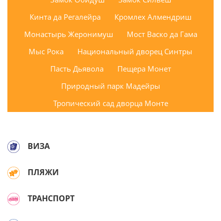
Кинта да Регалейра
Кромлех Алмендриш
Монастырь Жеронимуш
Мост Васко да Гама
Мыс Рока
Национальный дворец Синтры
Пасть Дьявола
Пещера Монет
Природный парк Мадейры
Тропический сад дворца Монте
ВИЗА
ПЛЯЖИ
ТРАНСПОРТ