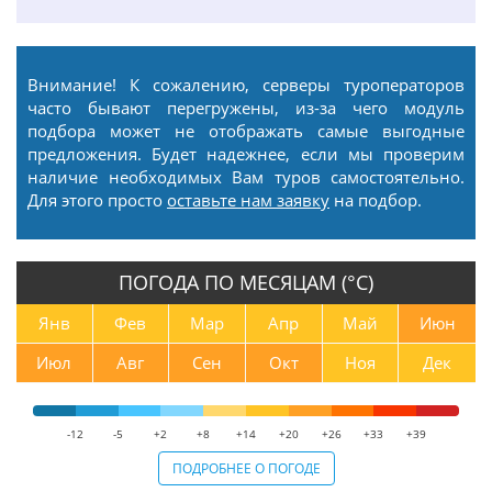
Внимание! К сожалению, серверы туроператоров
часто бывают перегружены, из-за чего модуль
подбора может не отображать самые выгодные
предложения. Будет надежнее, если мы проверим
наличие необходимых Вам туров самостоятельно.
Для этого просто
оставьте нам заявку
на подбор.
ПОГОДА ПО МЕСЯЦАМ (°С)
Янв
Фев
Мар
Апр
Май
Июн
Июл
Авг
Сен
Окт
Ноя
Дек
-12
-5
+2
+8
+14
+20
+26
+33
+39
ПОДРОБНЕЕ О ПОГОДЕ