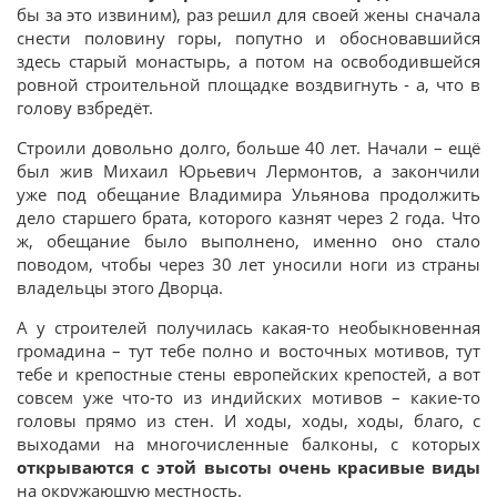
бы за это извиним), раз решил для своей жены сначала
снести половину горы, попутно и обосновавшийся
здесь старый монастырь, а потом на освободившейся
ровной строительной площадке воздвигнуть - а, что в
голову взбредёт.
Строили довольно долго, больше 40 лет. Начали – ещё
был жив Михаил Юрьевич Лермонтов, а закончили
уже под обещание Владимира Ульянова продолжить
дело старшего брата, которого казнят через 2 года. Что
ж, обещание было выполнено, именно оно стало
поводом, чтобы через 30 лет уносили ноги из страны
владельцы этого Дворца.
А у строителей получилась какая-то необыкновенная
громадина – тут тебе полно и восточных мотивов, тут
тебе и крепостные стены европейских крепостей, а вот
совсем уже что-то из индийских мотивов – какие-то
головы прямо из стен. И ходы, ходы, ходы, благо, с
выходами на многочисленные балконы, с которых
открываются с этой высоты очень красивые виды
на окружающую местность.